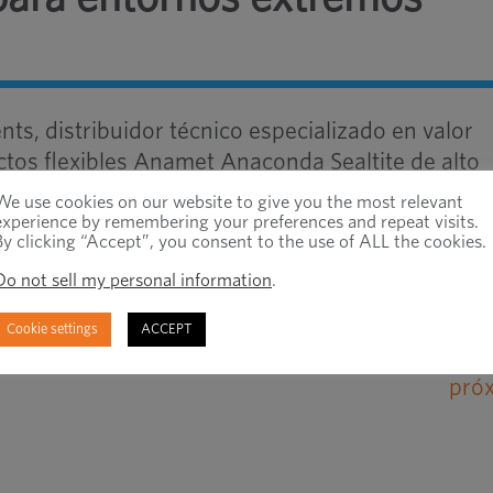
, distribuidor técnico especializado en valor
tos flexibles Anamet Anaconda Sealtite de alto
 grado alimenticio, resistentes al aceite y de
We use cookies on our website to give you the most relevant
na amplia gama de conductos, prensaestopas y 
experience by remembering your preferences and repeat visits.
By clicking “Accept”, you consent to the use of ALL the cookies.
Do not sell my personal information
.
Cookie settings
ACCEPT
pró