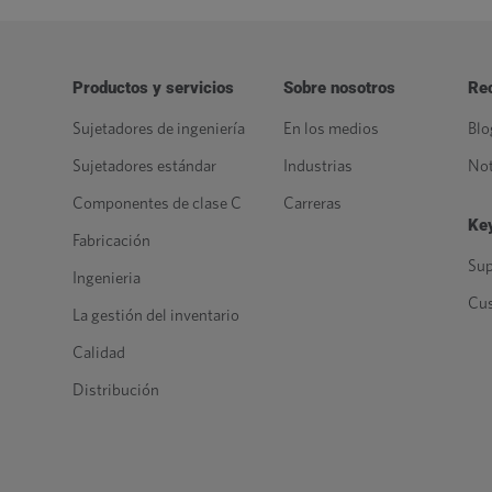
Productos y servicios
Sobre nosotros
Re
Sujetadores de ingeniería
En los medios
Blo
Sujetadores estándar
Industrias
Not
Componentes de clase C
Carreras
Key
Fabricación
Sup
Ingenieria
Cu
La gestión del inventario
Calidad
Distribución