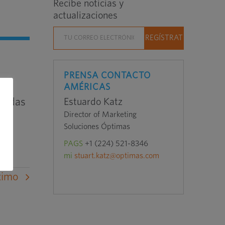
Recibe noticias y
actualizaciones
PRENSA CONTACTO
AMÉRICAS
bridas
Estuardo Katz
Director of Marketing
Soluciones Óptimas
PAGS
+1 (224) 521-8346
mi
stuart.katz@optimas.com
ximo