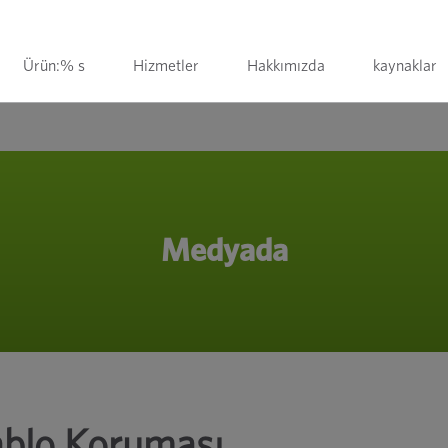
Ürün:% s
Hizmetler
Hakkımızda
kaynaklar
Medyada
ablo Koruması