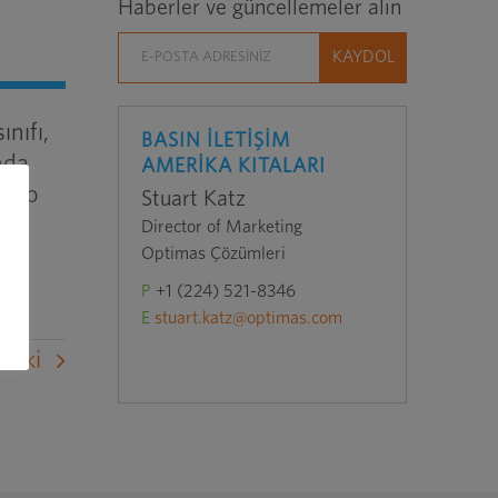
Haberler ve güncellemeler alın
nıfı,
BASIN İLETİŞİM
nda
AMERİKA KITALARI
ablo
Stuart Katz
Director of Marketing
Optimas Çözümleri
P
+1 (224) 521-8346
E
stuart.katz@optimas.com
raki