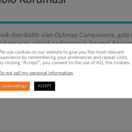
nik distribütör olan Optimas Components, gıda sı
larını kapsayan yüksek performanslı Anamet Anaco
nı piyasaya sürüyor. Çok çeşitli kablo kanalları, k
We use cookies on our website to give you the most relevant
experience by remembering your preferences and repeat visits.
arda kullanıma uygundur.
By clicking “Accept”, you consent to the use of ALL the cookies.
Do not sell my personal information
.
i bir pencerede açar
Cookie settings
ACCEPT
Son