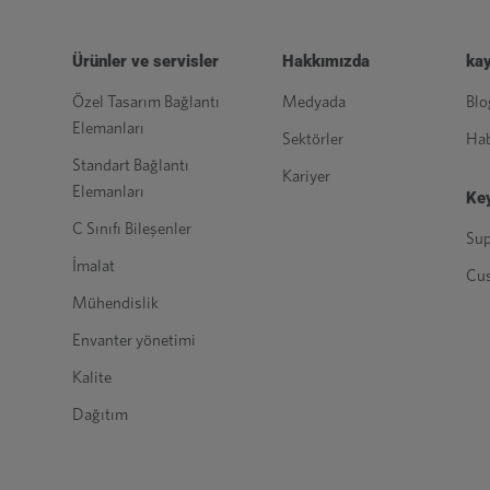
Ürünler ve servisler
Hakkımızda
kay
Özel Tasarım Bağlantı
Medyada
Blo
Elemanları
Sektörler
Hab
Standart Bağlantı
Kariyer
Elemanları
Key
C Sınıfı Bileşenler
Sup
İmalat
Cu
Mühendislik
Envanter yönetimi
Kalite
Dağıtım