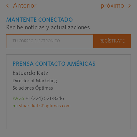
sitio
Anterior
próximo
web
externo
MANTENTE CONECTADO
Recibe noticias y actualizaciones
en
una
nueva
ventana
PRENSA CONTACTO AMÉRICAS
Estuardo Katz
Director of Marketing
Soluciones Óptimas
PAGS
+1 (224) 521-8346
mi
stuart.katz@optimas.com