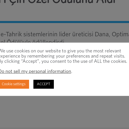
e-Tahrik sistemlerinin lider üreticisi Dana, Opti
el Ödülüyle ödüllendirdi.
We use cookies on our website to give you the most relevant
experience by remembering your preferences and repeat visits.
By clicking “Accept”, you consent to the use of ALL the cookies.
Do not sell my personal information
.
Son
Cookie settings
ACCEPT