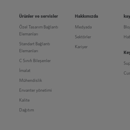
Ürünler ve servisler
Hakkımızda
kay
Özel Tasarım Bağlantı
Medyada
Blo
Elemanları
Sektörler
Hab
Standart Bağlantı
Kariyer
Elemanları
Key
C Sınıfı Bileşenler
Sup
İmalat
Cu
Mühendislik
Envanter yönetimi
Kalite
Dağıtım