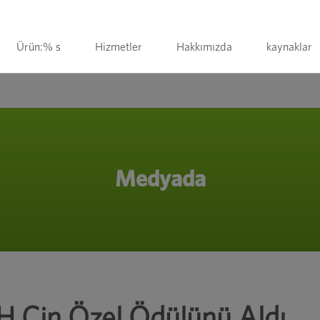
Ürün:% s
Hizmetler
Hakkımızda
kaynaklar
Medyada
H Çin Özel Ödülünü Aldı