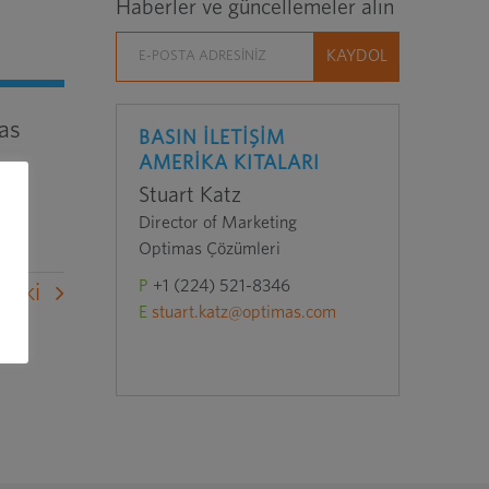
Haberler ve güncellemeler alın
mas
BASIN İLETİŞİM
AMERİKA KITALARI
Stuart Katz
Director of Marketing
Optimas Çözümleri
P
+1 (224) 521-8346
raki
E
stuart.katz@optimas.com