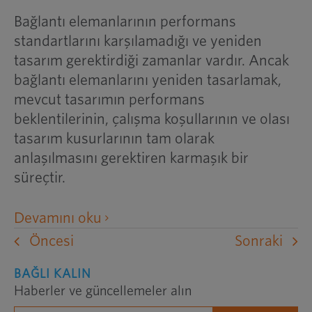
Bağlantı elemanlarının performans
standartlarını karşılamadığı ve yeniden
tasarım gerektirdiği zamanlar vardır. Ancak
bağlantı elemanlarını yeniden tasarlamak,
mevcut tasarımın performans
beklentilerinin, çalışma koşullarının ve olası
tasarım kusurlarının tam olarak
anlaşılmasını gerektiren karmaşık bir
süreçtir.
harici
Devamını oku
bir
Öncesi
Sonraki
web
BAĞLI KALIN
sitesini
Haberler ve güncellemeler alın
yeni