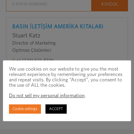
bir
pencerede
açar
BASIN İLETİŞİM AMERİKA KITALARI
Stuart Katz
Director of Marketing
Optimas Çözümleri
P
+1 (224) 521-8346
E
stuart.katz@optimas.com
We use cookies on our website to give you the most
relevant experience by remembering your preferences
and repeat visits. By clicking “Accept”, you consent to
the use of ALL the cookies.
Do not sell my personal information
.
Cookie settings
ACCEPT