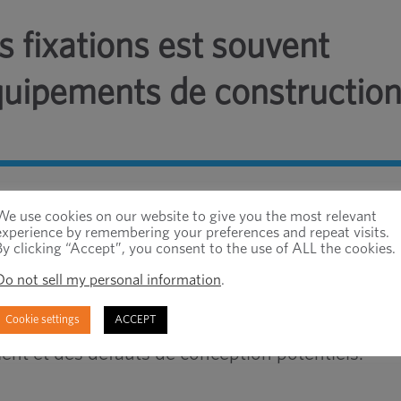
s fixations est souvent
quipements de constructio
essentiel dans le maintien des machines allant de
We use cookies on our website to give you the most relevant
nnes.
experience by remembering your preferences and repeat visits.
By clicking “Accept”, you consent to the use of ALL the cookies.
 répondent pas aux normes de performance et
Do not sell my personal information
.
 reconception des fixations est un processus co
Cookie settings
ACCEPT
fondie des attentes de performance de la conce
ent et des défauts de conception potentiels.