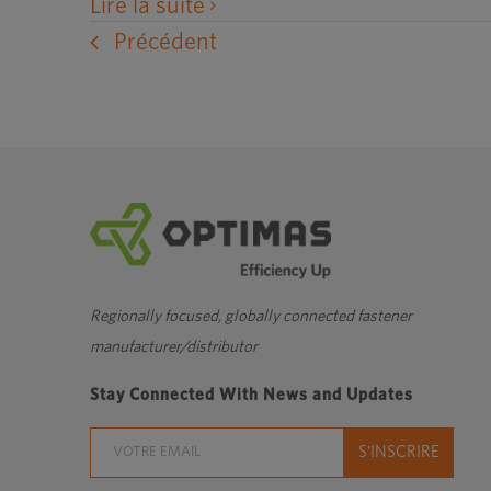
ouvre
Lire la suite
un
Précédent
site
Web
externe
dans
une
nouvelle
fenêtre
Regionally focused, globally connected fastener
manufacturer/distributor
Stay Connected With News and Updates