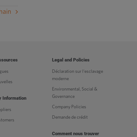
hain
ssources
Legal and Policies
gues
Déclaration sur l'esclavage
moderne
velles
Environmental, Social &
Governance
 Information
Company Policies
pliers
Demande de crédit
stomers
Comment nous trouver