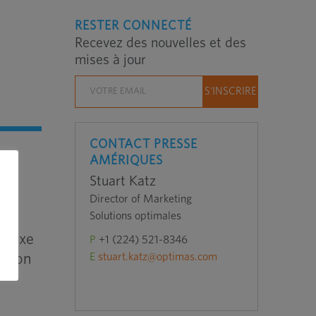
RESTER CONNECTÉ
Recevez des nouvelles et des
mises à jour
n
CONTACT PRESSE
s
AMÉRIQUES
Stuart Katz
Director of Marketing
Solutions optimales
mplexe
P
+1 (224) 521-8346
ption
E
stuart.katz@optimas.com