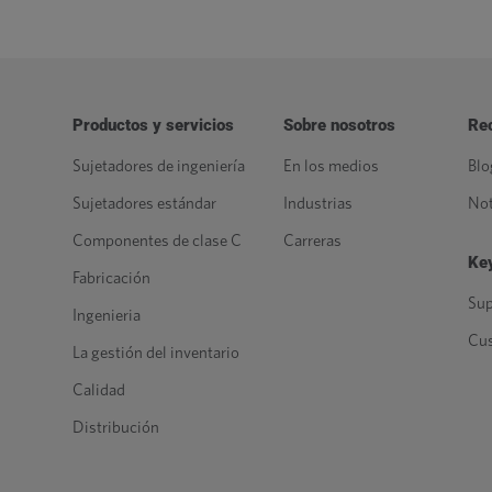
Productos y servicios
Sobre nosotros
Re
Sujetadores de ingeniería
En los medios
Blo
Sujetadores estándar
Industrias
Not
Componentes de clase C
Carreras
Key
Fabricación
Sup
Ingenieria
Cu
La gestión del inventario
Calidad
Distribución