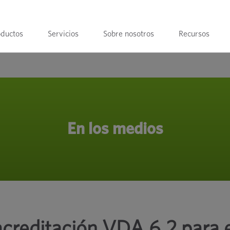
oductos
Servicios
Sobre nosotros
Recursos
En los medios
creditación VDA 6.2 para e