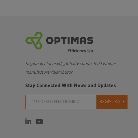
externo
en
una
nueva
ventana
Regionally focused, globally connected fastener
manufacturer/distributor
Stay Connected With News and Updates