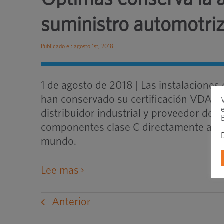
suministro automotriz
Publicado el: agosto 1st, 2018
1 de agosto de 2018 | Las instalacione
han conservado su certificación VDA 6.
distribuidor industrial y proveedor de 
componentes clase C directamente a las
mundo.
abre
Lee mas
un
sitio
Anterior
web