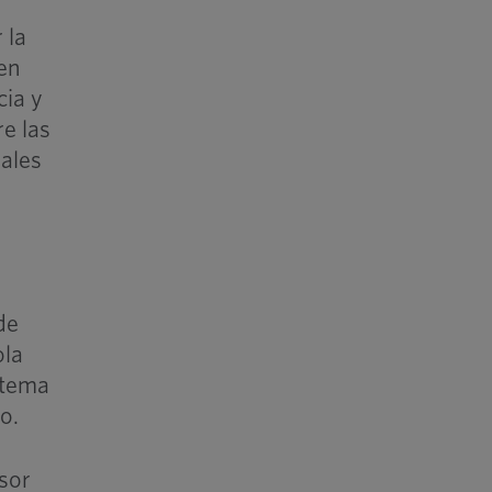
 la
 en
cia y
re las
iales
de
ola
istema
o.
nsor