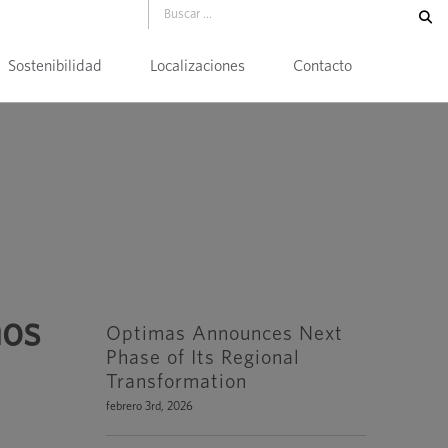
Sostenibilidad
Localizaciones
Contacto
nos
Optimas Announces Next
Phase of Its Regional
Transformation
febrero 3rd, 2026