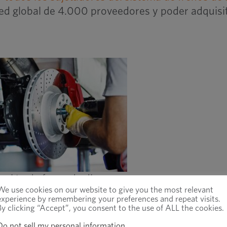
red global de 4.000 proveedores y poder adquisi
lación de freno de disco con
We use cookies on our website to give you the most relevant
pinza
experience by remembering your preferences and repeat visits.
By clicking “Accept”, you consent to the use of ALL the cookies.
Do not sell my personal information
.