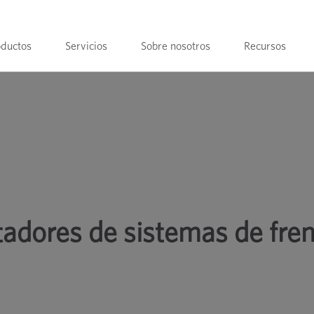
oductos
Servicios
Sobre nosotros
Recursos
enos automotrices
tadores de sistemas de fre