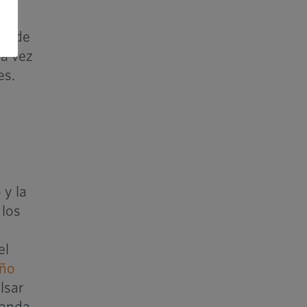
do de
da vez
es.
 y la
 los
s
el
año
lsar