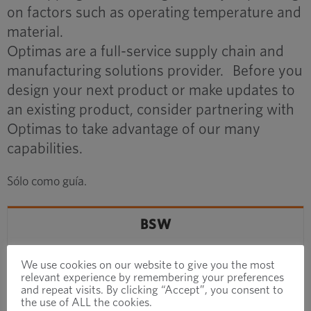
on factors such as operating temperature and
material.
Optimas are a full-service supply chain and
manufacturing solutions provider. Before you
design your next product or make updates to
an existing product, consider partnering with
Optimas to take advantage of our many
capabilities.
Sólo como guía.
BSW
We use cookies on our website to give you the most
MOSTRAR
REGISTROS
relevant experience by remembering your preferences
and repeat visits. By clicking “Accept”, you consent to
the use of ALL the cookies.
BUSCAR: