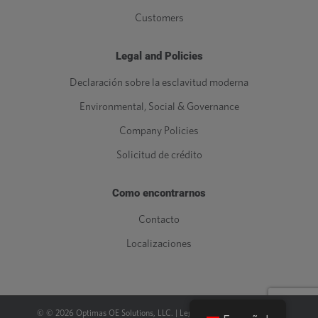
Customers
Legal and Policies
Declaración sobre la esclavitud moderna
Environmental, Social & Governance
Company Policies
Solicitud de crédito
Como encontrarnos
Contacto
Localizaciones
© ©
2026
Optimas OE Solutions, LLC. |
Legal
|
Política de privacidad