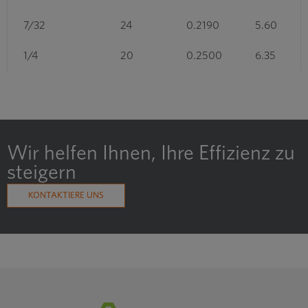
7/32
24
0.2190
5.60
1/4
20
0.2500
6.35
5/16
18
0.3120
7.92
3/8
16
0.3750
9.53
Wir helfen Ihnen, Ihre Effizienz zu
1 bis 10 von 29 Einträgen
steigern
❮
1
2
3
❯
KONTAKTIERE UNS
BSF