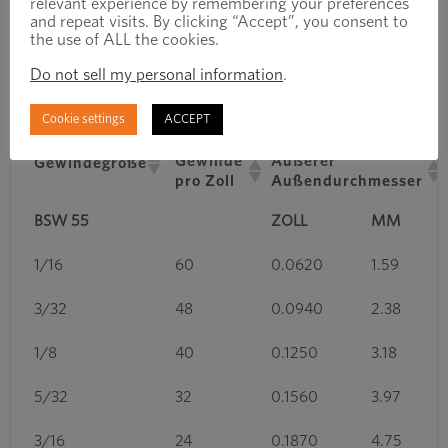
relevant experience by remembering your preferences
and repeat visits. By clicking “Accept”, you consent to
the use of ALL the cookies.
EINTRÄGE ANZEIGEN
Do not sell my personal information
.
SUCHEN:
Cookie settings
ACCEPT
Gewinde
Äußerer
Gewindegröße
pro Zoll
Außendurchmesser
BSW 55
ZOLL
MM
1/16
60
0.0620
1.59
3/32
48
0.0940
2.38
1/8
40
0.1250
3.18
5/32
32
0.1560
3.97
3/16
24
0.1870
4.75