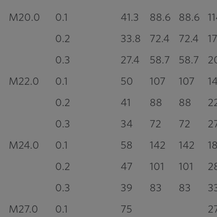
M20.0
0.1
41.3
88.6
88.6
1
0.2
33.8
72.4
72.4
1
0.3
27.4
58.7
58.7
2
M22.0
0.1
50
107
107
1
0.2
41
88
88
2
0.3
34
72
72
2
M24.0
0.1
58
142
142
1
0.2
47
101
101
2
0.3
39
83
83
3
M27.0
0.1
75
2