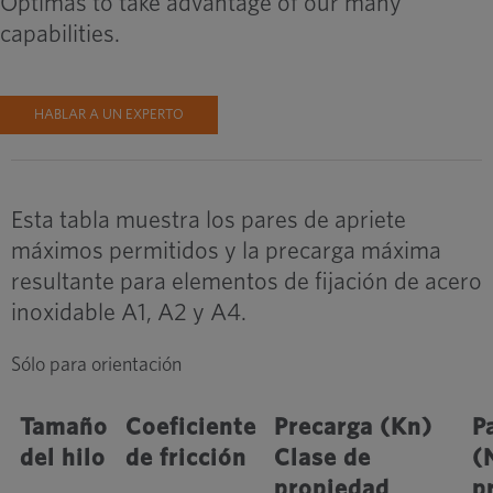
Optimas to take advantage of our many
capabilities.
HABLAR A UN EXPERTO
Esta tabla muestra los pares de apriete
máximos permitidos y la precarga máxima
resultante para elementos de fijación de acero
inoxidable A1, A2 y A4.
Sólo para orientación
Tamaño
Coeficiente
Precarga (Kn)
P
del hilo
de fricción
Clase de
(
propiedad
p