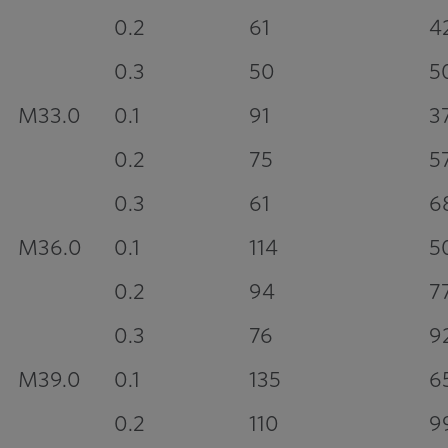
0.2
61
4
0.3
50
5
M33.0
0.1
91
3
0.2
75
5
0.3
61
6
M36.0
0.1
114
5
0.2
94
7
0.3
76
9
M39.0
0.1
135
6
0.2
110
9