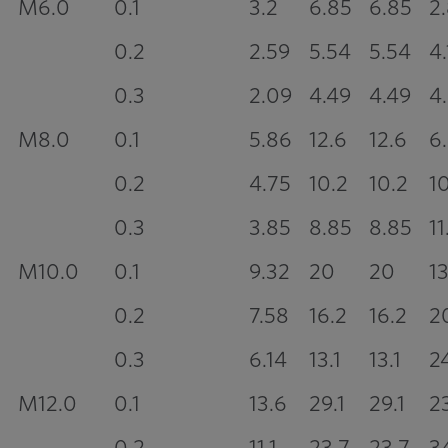
M6.0
0.1
3.2
6.85
6.85
2
0.2
2.59
5.54
5.54
4.
0.3
2.09
4.49
4.49
4
M8.0
0.1
5.86
12.6
12.6
6
0.2
4.75
10.2
10.2
10
0.3
3.85
8.85
8.85
11
M10.0
0.1
9.32
20
20
13
0.2
7.58
16.2
16.2
2
0.3
6.14
13.1
13.1
2
M12.0
0.1
13.6
29.1
29.1
2
0.2
11.1
23.7
23.7
3