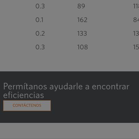
0.3
89
1
0.1
162
8
0.2
133
1
0.3
108
1
Permítanos ayudarle a encontrar
eficiencias
CONTÁCTENOS