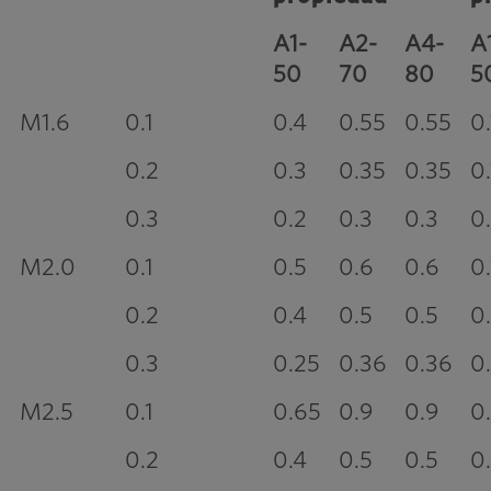
A1-
A2-
A4-
A
50
70
80
5
M1.6
0.1
0.4
0.55
0.55
0.
0.2
0.3
0.35
0.35
0.
0.3
0.2
0.3
0.3
0
M2.0
0.1
0.5
0.6
0.6
0.
0.2
0.4
0.5
0.5
0
0.3
0.25
0.36
0.36
0
M2.5
0.1
0.65
0.9
0.9
0
0.2
0.4
0.5
0.5
0