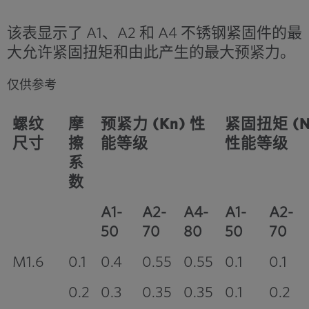
该表显示了 A1、A2 和 A4 不锈钢紧固件的最
大允许紧固扭矩和由此产生的最大预紧力。
仅供参考
螺纹
摩
预紧力 (Kn) 性
紧固扭矩 (N
尺寸
擦
能等级
性能等级
系
数
A1-
A2-
A4-
A1-
A2-
50
70
80
50
70
M1.6
0.1
0.4
0.55
0.55
0.1
0.1
0.2
0.3
0.35
0.35
0.1
0.2