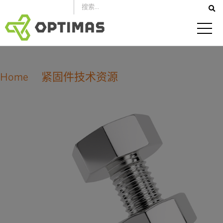
跳
到
内
容
Home
紧固件技术资源
不锈钢紧固件预紧力和紧固扭矩