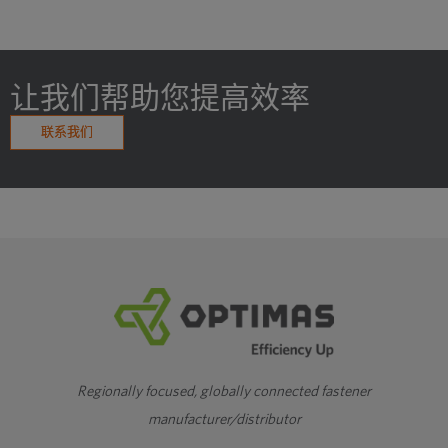
让我们帮助您提高效率
联系我们
Regionally focused, globally connected fastener
manufacturer/distributor