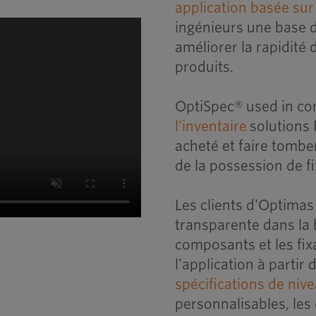
application basée sur
ingénieurs une base 
améliorer la rapidité
produits.
OptiSpec® used in co
l'inventaire
solutions
acheté
et
faire tombe
de
la possession
de f
Les clients d'Optima
transparente dans la 
composants et les fix
l'application à partir
spécifications de nive
personnalisables, les