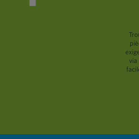
Tro
piè
exig
via
faci