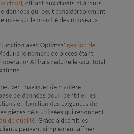
 le cloud
, offrant aux clients et à leurs
de données qui peut considérablement
 de mise sur le marché des nouveaux
nju
nct
ion avec Optimas'
gestion de
Réduira
le nombre de pièces étant
r
opération
Al
frais
réduire
le
coût total
ixations
.
s peuvent naviguer de manière
base de données pour identifier les
ations en fonction des exigences de
 des pièces déjà utilisées qui répondent
au de qualité
. Grâce à des filtres
 clients peuvent simplement affiner