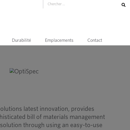
Durabilité
Emplacements
Contact
olutions latest innovation, provides
isticated bill of materials management
solution through using an easy-to-use