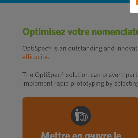
Optimisez votre nomenclat
OptiSpec® is an outstanding and innovativ
efficacité
.
The OptiSpec® solution can prevent part p
implement rapid prototyping by selectin
Des milliers de fixations disponibles
dans une gamme de dimensions
pour répondre à vos besoins.
Mettre en œuvre le