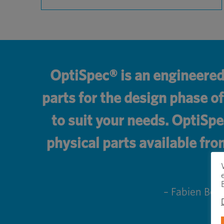
OptiSpec® is an engineered 
parts for the design phase o
to suit your needs. OptiSp
physical parts available fr
– Fabien Bob