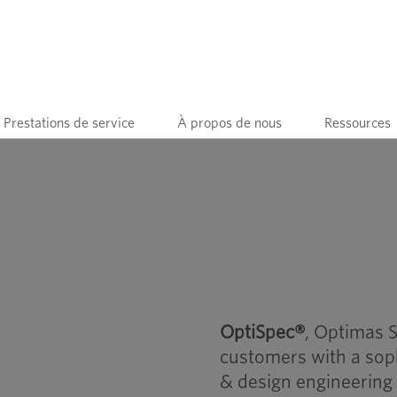
Prestations de service
À propos de nous
Ressources
OptiSpec®
, Optimas S
customers with a soph
& design engineering 