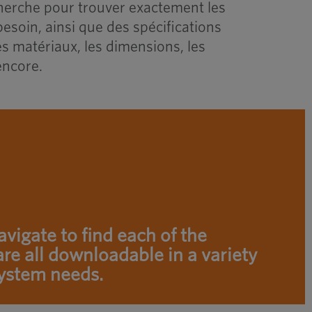
cherche pour trouver exactement les
 besoin, ainsi que des spécifications
les matériaux, les dimensions, les
encore.
vigate to find each of the
e all downloadable in a variety
system needs.