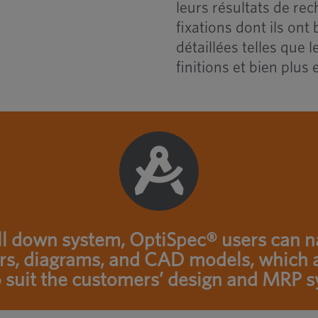
leurs résultats de re
fixations dont ils ont
détaillées telles que 
finitions et bien plus 
ll down system, OptiSpec® users can na
s, diagrams, and CAD models, which ar
o suit the customers’ design and MRP 