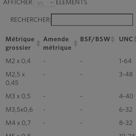
AFFICHER
ÉLÉMENTS
RECHERCHER:
Métrique
Amende
BSF/BSW
UNC
grossier
métrique
M2 x 0,4
-
-
1-64
M2,5 x
-
-
3-48
0,45
M3 x 0,5
-
-
4-40
M3,5x0,6
-
-
6-32
M4 x 0,7
-
-
8-32