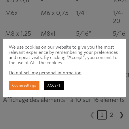
M5 x 0,8
-
-
10-24
M6x1
M6 x 0,75
1/4"
1/4-
20
M8 x 1,25
M8x1
5/16"
5/16-
18
We use cookies on our website to give you the most
relevant experience by remembering your preferences
M10 x 1,5
M10 x 1,25
3/8"
3/8-
and repeat visits. By clicking “Accept”, you consent to
16
the use of ALL the cookies.
Do not sell my personal information
.
M12 x 1,75
M12 x 1,25
1/2"
1/2-1
Cookie settings
ACCEPT
Affichage des éléments 1 à 10 sur 16 éléments
❮
1
2
❯