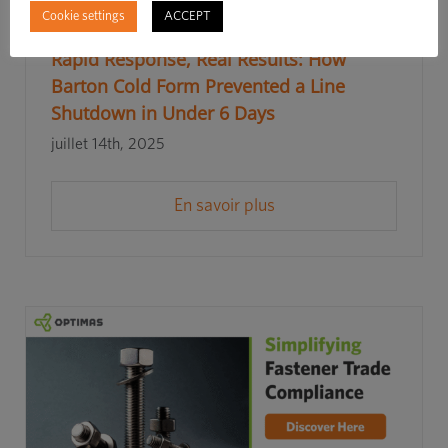
Cookie settings
ACCEPT
Rapid Response, Real Results: How
Barton Cold Form Prevented a Line
Shutdown in Under 6 Days
juillet 14th, 2025
En savoir plus