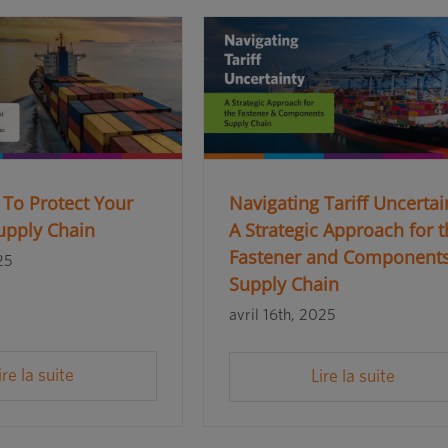
To Protect Your
Navigating Tariff Uncertai
upply Chain
A Strategic Approach for 
Fastener and Component
25
Supply Chain
avril 16th, 2025
ire la suite
Lire la suite