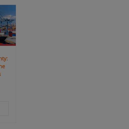
nty:
the
s