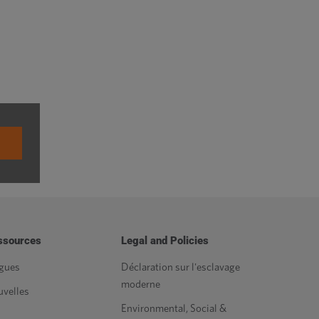
ssources
Legal and Policies
gues
Déclaration sur l'esclavage
moderne
velles
Environmental, Social &