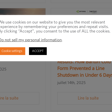
We use cookies on our website to give you the most relevant
experience by remembering your preferences and repeat visits.
By clicking “Accept”, you consent to the use of ALL the cookies.
Do not sell my personal information
.
Cookie settings
ACCEPT
 Supply Chain Risk
Rapid Response, Real
Results: How Barton Cold
Form Prevented a Line
2025
Shutdown in Under 6 Day
juillet 14th, 2025
ire la suite
Lire la suite