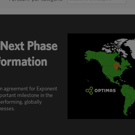
PAR
CATÉGORIE
Next Phase
sformation
an agreement for Exponent
portant milestone in the
erforming, globally
nesses.