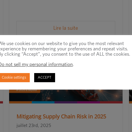
Lire la suite
We use cookies on our website to give you the most relevant
experience by remembering your preferences and repeat visits.
By clicking “Accept”, you consent to the use of ALL the cookies.
Do not sell my personal information
.
Cookie settings
ACCEPT
Mitigating Supply Chain Risk in 2025
juillet 23rd, 2025