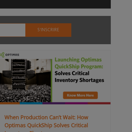
When Production Can’t Wait: How
Optimas QuickShip Solves Critical