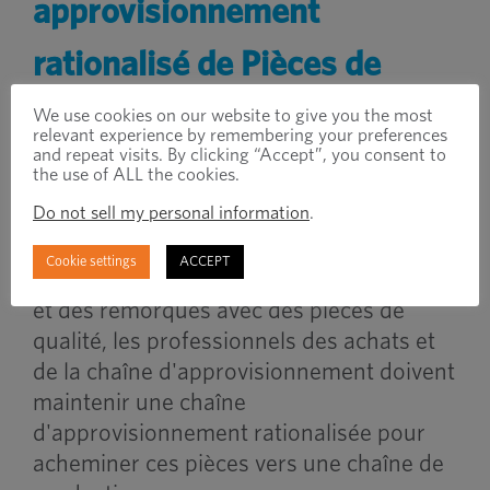
approvisionnement
rationalisé
de
Pièces de
qualité pour vos
We use cookies on our website to give you the most
relevant experience by remembering your preferences
and repeat visits. By clicking “Accept”, you consent to
constructions de camions et
the use of ALL the cookies.
Do not sell my personal information
.
de remorques
Cookie settings
ACCEPT
S'il est essentiel de fabriquer des camions
et des remorques avec des pièces de
qualité, les professionnels des achats et
de la chaîne d'approvisionnement doivent
maintenir une chaîne
d'approvisionnement rationalisée pour
acheminer ces pièces vers une chaîne de