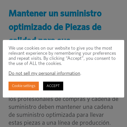
Mantener un suministro
optimizado
de
Piezas de
calidad para sus
We use cookies on our website to give you the most
construcciones de camiones
relevant experience by remembering your preferences
and repeat visits. By clicking “Accept”, you consent to
the use of ALL the cookies.
y remolques
Do not sell my personal information
.
Si bien la fabricación de camiones y
Cookie settings
ACCEPT
remolques con piezas de calidad es clave,
los profesionales de compras y cadena de
suministro deben mantener una cadena
de suministro optimizada para llevar
estas piezas a una línea de producción.