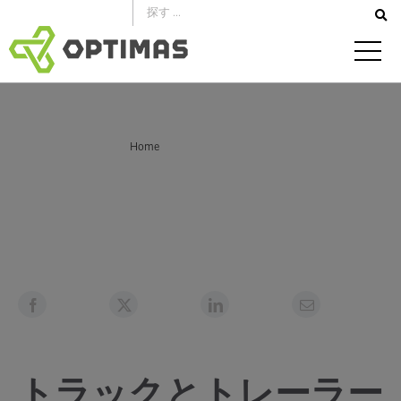
コ
ン
テ
ン
ツ
へ
あなたはここにいる：
Home
ス
トラックとトレーラー用の高品質部品の供給を合理化
キ
ッ
プ
トラックとトレーラー