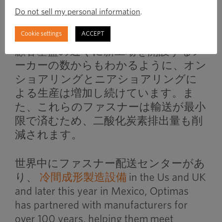
に届けるために合理化されたサプライ
Do not sell my personal information
.
チェーンを維持する必要があります。
Cookie settings
ACCEPT
顧客基盤の近くに新工場を開設するメ
ーカーの数からもわかるように、オン
ショアリングとニアショアリングに
よる生産は増加し続けています。ま
た、これらのファスナーは輸送が最小
限で済むため、二酸化炭素排出量も削
減されます。
世界中にファスナー配送センターがあ
り、
冷間成形製造設備
in the Us and UK
and later this year in Mexico, Optimas
has partnered with manufacturers for
over 100 years, helping them meet