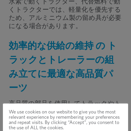
水素で動くトラクター、代替燃料で動
くトラクターでは、軽量化を優先する
ため、アルミニウム製の留め具が必要
になる場合があります。
効率的な供給の維持
の
ト
ラックとトレーラーの組
み立てに最適な高品質パ
ーツ
高品質の部品を使用してトラックやト
レーラーを製造することが重要です
We use cookies on our website to give you the most
relevant experience by remembering your preferences
が、購買およびサプライ チェーンの
and repeat visits. By clicking “Accept”, you consent to
専門家は、これらの部品を生産ライン
the use of ALL the cookies.