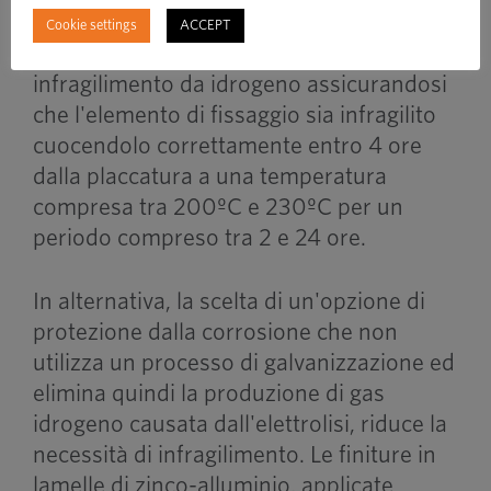
Cookie settings
ACCEPT
È possibile mitigare il rischio di
infragilimento da idrogeno assicurandosi
che l'elemento di fissaggio sia infragilito
cuocendolo correttamente entro 4 ore
dalla placcatura a una temperatura
compresa tra 200ºC e 230ºC per un
periodo compreso tra 2 e 24 ore.
In alternativa, la scelta di un'opzione di
protezione dalla corrosione che non
utilizza un processo di galvanizzazione ed
elimina quindi la produzione di gas
idrogeno causata dall'elettrolisi, riduce la
necessità di infragilimento. Le finiture in
lamelle di zinco-alluminio, applicate