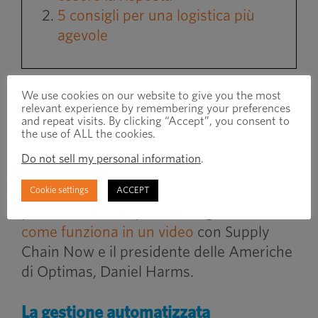
5 consigli per una logistica più
agevole
Questa previsione ti consente di vedere
We use cookies on our website to give you the most
relevant experience by remembering your preferences
da dove proviene la domanda e
and repeat visits. By clicking “Accept”, you consent to
pianificare di conseguenza. Puoi vedere
the use of ALL the cookies.
dove si trovano i tuoi ordini di evasione,
Do not sell my personal information
.
aumentando o diminuendo la produzione
e gli ordini in base alla disponibilità del
Cookie settings
ACCEPT
prodotto e ai tempi di consegna.
Guarda
come funziona in un video
con Supply
Chain Now e il presidente delle Americhe
di Optimas, Daniel Harms.
La gestione automatizzata