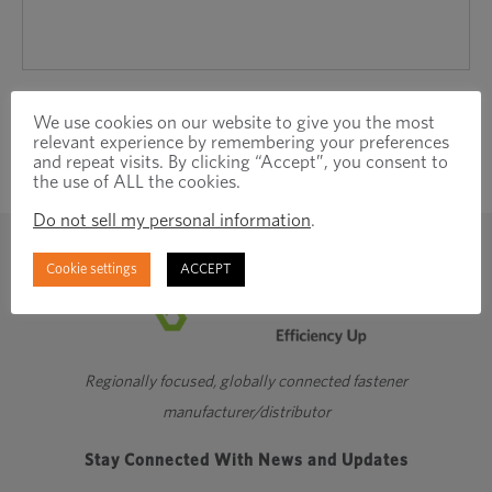
ィ
ン
ド
ウ
We use cookies on our website to give you the most
で
relevant experience by remembering your preferences
and repeat visits. By clicking “Accept”, you consent to
開
the use of ALL the cookies.
き
Do not sell my personal information
.
ま
す
Cookie settings
ACCEPT
Regionally focused, globally connected fastener
manufacturer/distributor
Stay Connected With News and Updates