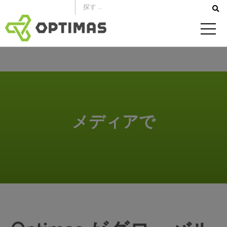
コ
ン
テ
ン
ツ
へ
ス
キ
メディアで
ッ
プ