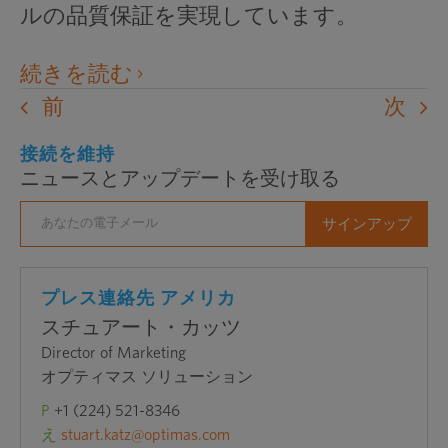
ルの品質保証を実現しています。
外
続きを読む
部
前
次
の
接続を維持
ウ
ニュースとアップデートを受け取る
ェ
ブ
サ
イ
ト
プレス連絡先 アメリカ
を
スチュアート・カッツ
新
Director of Marketing
オプティマス ソリューション
し
い
P
+1 (224) 521-8346
ウ
え
stuart.katz@optimas.com