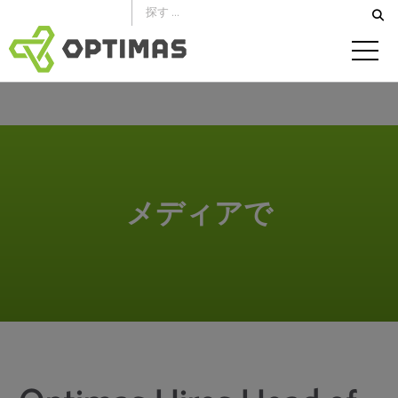
コ
ン
テ
ン
ツ
へ
ス
キ
メディアで
ッ
プ