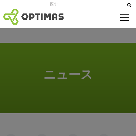
コ
ン
テ
ン
ツ
へ
ス
キ
ッ
ニュース
プ