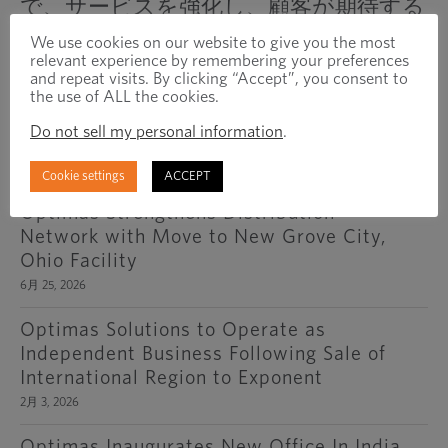
で、サービスを強化し、顧客が期待する
効率性、サービス、およびコスト上の利
We use cookies on our website to give you the most
relevant experience by remembering your preferences
点を提供し続けることができます。」
and repeat visits. By clicking “Accept”, you consent to
the use of ALL the cookies.
前
次
Do not sell my personal information
.
最近のニュース
Cookie settings
ACCEPT
Optimas Strengthens Distribution
Network with Move to New Grove City,
Ohio Facility
6月 25, 2026
Optimas Solutions to Operate as
Independent Business Following Sale of
International Region to Exponent
2月 3, 2026
Optimas Inaugurates New Office In India