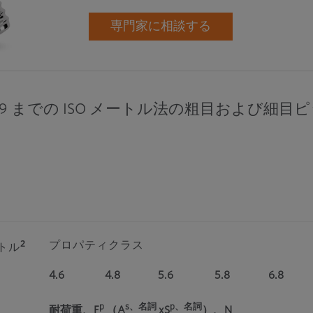
専門家に相談する
M39 までの ISO メートル法の粗目および
2
プロパティクラス
トル
4.6
4.8
5.6
5.8
6.8
p
s、名詞
p、名詞
耐荷重、F
（A
xS
）、N