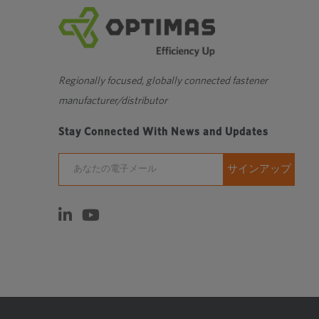
M39
976
Regionally focused, globally connected fastener
manufacturer/distributor
Stay Connected With News and Updates