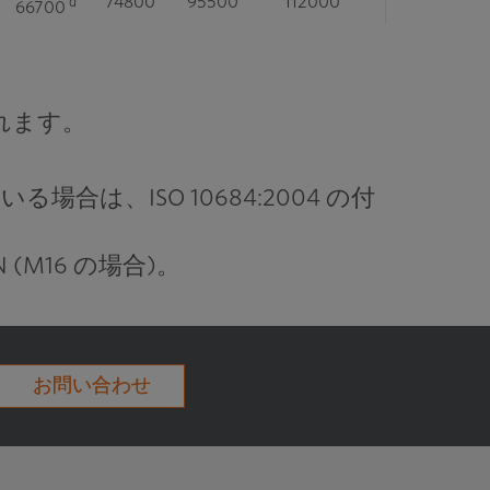
74800
95500
112000
d
66700
102000
130000
152000
d
91000
115000
-
159000
186000
れます。
147000
-
203000
238000
場合は、ISO 10684:2004 の付
182000
-
252000
294000
212000
-
293000
342000
N (M16 の場合)。
275000
-
381000
445000
337000
-
466000
544000
お問い合わせ
416000
-
576000
673000
490000
-
678000
792000