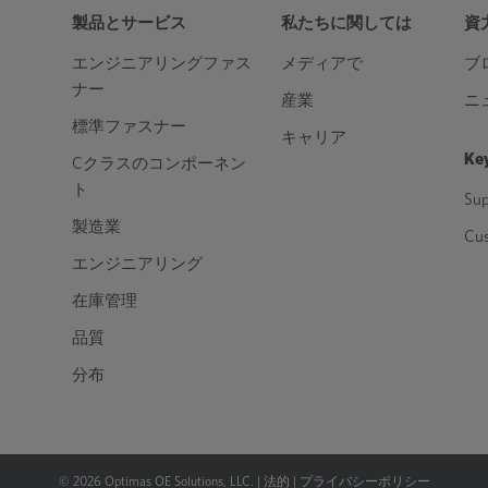
220000
303000
273000
371000
429000
製品とサービス
私たちに関しては
資
エンジニアリングファス
メディアで
ブ
ナー
産業
ニ
標準ファスナー
キャリア
Key
Cクラスのコンポーネン
ト
Sup
製造業
Cu
エンジニアリング
在庫管理
品質
分布
©
2026
Optimas OE Solutions, LLC. |
法的
|
プライバシーポリシー