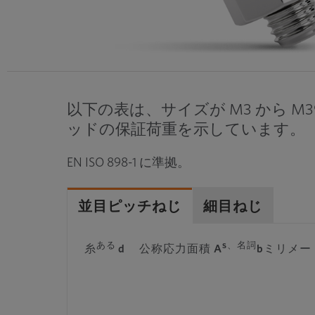
以下の表は、サイズが M3 から 
ッドの保証荷重を示しています。
EN ISO 898-1 に準拠。
並目ピッチねじ
細目ねじ
ある
s、名詞
糸
d
公称応力面積 A
bミリメー