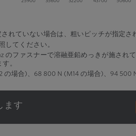
25900
35600
32200
43700
50600
35300
48700
44000
59700
69100
43200
59500
53800
73000
84500
定されていない場合は、粗いピッチが指定さ
1を参照してください。
55100
76000
68600
93100
108000
 6az のファスナーで溶融亜鉛めっきが施されている
68200
93900
84800
115000
133000
ます。
79400
109000
98800
134000
155000
の場合)、68 800 N (M14 の場合)、94 500 
103000
142000
128000
174000
202000
126000
174000
157000
213000
247000
します
156000
215000
194000
264000
305000
184000
253000
229000
310000
359000