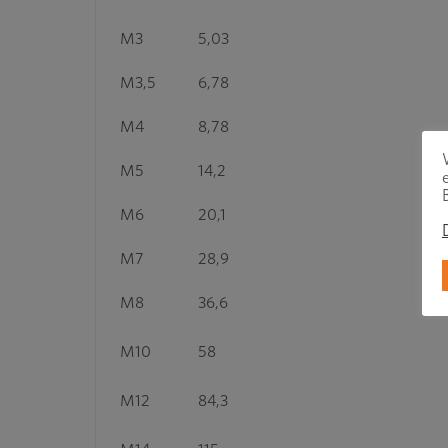
M3
5,03
M3,5
6,78
M4
8,78
M5
14,2
M6
20,1
M7
28,9
M8
36,6
M10
58
M12
84,3