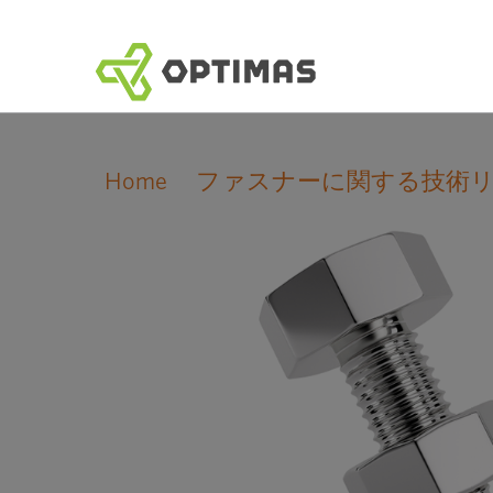
コ
ン
テ
ン
ツ
へ
Home
ファスナーに関する技術
ス
キ
ッ
プ