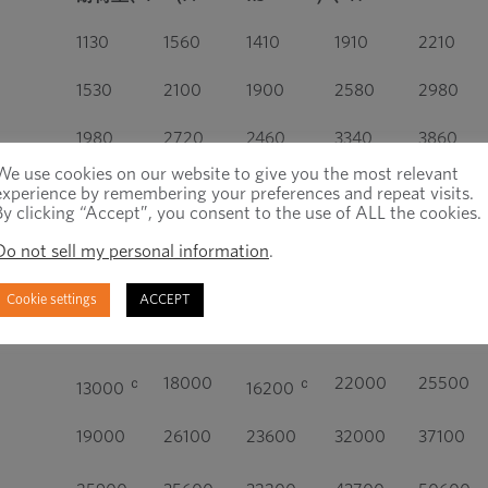
1130
1560
1410
1910
2210
1530
2100
1900
2580
2980
1980
2720
2460
3340
3860
We use cookies on our website to give you the most relevant
3200
4400
3980
5400
6250
experience by remembering your preferences and repeat visits.
By clicking “Accept”, you consent to the use of ALL the cookies.
4520
6230
5630
7640
8840
Do not sell my personal information
.
6500
8960
8090
11000
12700
Cookie settings
ACCEPT
11400
13900
16100
ｃ
ｃ
8240
10200
18000
22000
25500
ｃ
ｃ
13000
16200
19000
26100
23600
32000
37100