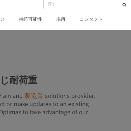
力
持続可能性
場所
コンタクト
ねじ耐荷重
chain and
製造業
solutions provider.
ct or make updates to an existing
Optimas to take advantage of our