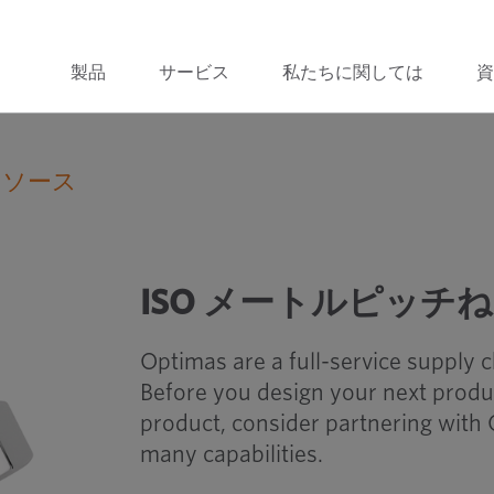
製品
サービス
私たちに関しては
資
リソース
ISO メートルねじ耐荷重
ISO メートルピッチ
Optimas are a full-service supply 
Before you design your next produ
product, consider partnering with 
many capabilities.