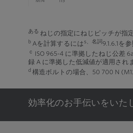
M14
115
M16
157
M18
192
ある
ねじの指定にねじピッチが指
b
s、名詞
Aを計算するには
9.1.6.
M20
245
ｃ
ISO 965-4 に準拠したねじ公差
M22
303
録 A に準拠した低減値が適用され
M24
353
d
構造ボルトの場合、50 700 N (M12 
M27
459
M30
561
効率化のお手伝いをいた
M33
694
M36
817