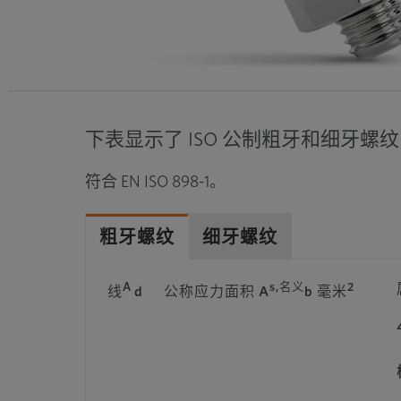
下表显示了 ISO 公制粗牙和细牙螺
符合 EN ISO 898-1。
粗牙螺纹
细牙螺纹
A
s,名义
2
线
d
公称应力面积 A
b 毫米