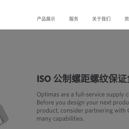
产品展示
服务
关于我们
资
制螺纹证明负荷
ISO 公制螺距螺纹保
Optimas are a full-service supply 
Before you design your next produ
product, consider partnering with 
many capabilities.