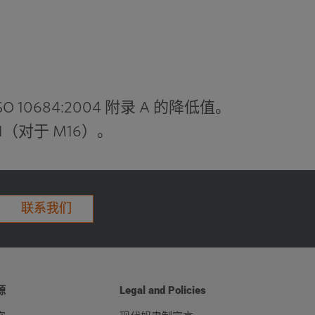
102000
130000
152000
d
0
00
-
159000
186000
00
-
203000
238000
10684:2004 附录 A 的降低值。
00
-
252000
294000
 N（对于 M16）。
00
-
293000
342000
00
-
381000
445000
00
-
466000
544000
联系我们
00
-
576000
673000
000
-
678000
792000
源
Legal and Policies
00
-
810000
947000