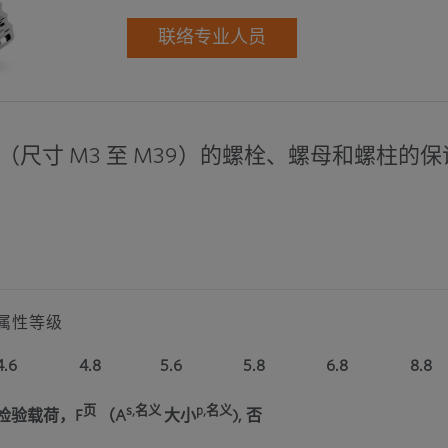
联络专业人员
纹（尺寸 M3 至 M39）的螺栓、螺母和螺柱的
属性等级
4.6
4.8
5.6
5.8
6.8
8.8
页
s,名义
p,名义
检验载荷，F
（A
大小
), 否