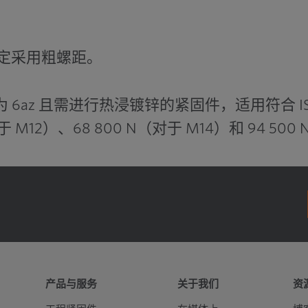
35300
48700
44000
59700
69100
9100
43200
59500
53800
73000
84500
1150
定采用粗螺距。
55100
76000
68600
93100
108000
1470
为 6az 且需进行热浸镀锌的紧固件，适用符合 ISO 
68200
93900
84800
115000
133000
1820
M12）、68 800 N（对于 M14）和 94 500
79400
109000
98800
134000
155000
2120
103000
142000
128000
174000
202000
2750
126000
174000
157000
213000
247000
3370
156000
215000
194000
264000
305000
4160
184000
253000
229000
310000
359000
490
产品与服务
关于我们
资
220000
303000
273000
371000
429000
5860