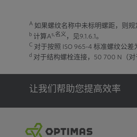
M16
157
M18
192
A
如果螺纹名称中未标明螺距，则规
b
s,名义
计算A
，见9.1.6.1。
M20
245
C
对于按照 ISO 965-4 标准螺纹公差
M22
303
d
对于结构螺栓连接，50 700 N（对于 
M24
353
M27
459
让我们帮助您提高效率
M30
561
M33
694
M36
817
M39
976