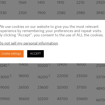
1130
1560
1410
1910
2210
2920
1530
2100
1900
2580
2980
3940
1980
2720
2460
3340
3860
5100
We use cookies on our website to give you the most relevant
experience by remembering your preferences and repeat visits.
3200
4400
3980
5400
6250
8230
By clicking “Accept”, you consent to the use of ALL the cookies.
Do not sell my personal information
.
4520
6230
5630
7640
8840
1160
Cookie settings
ACCEPT
6500
8960
8090
11000
12700
1680
11400
13900
16100
C
C
8240
10200
2120
18000
22000
25500
C
C
13000
16200
3370
19000
26100
23600
32000
37100
489
25900
35600
32200
43700
50600
667