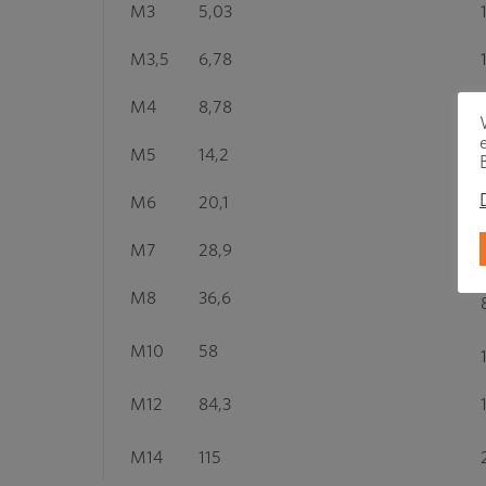
M3
5,03
M3,5
6,78
M4
8,78
M5
14,2
M6
20,1
M7
28,9
M8
36,6
M10
58
M12
84,3
M14
115