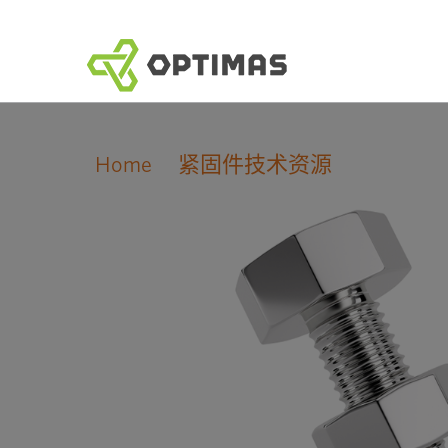
跳
到
内
容
Home
紧固件技术资源
ISO 公