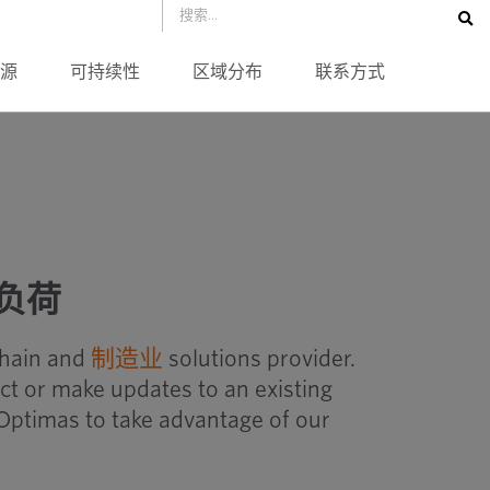
源
可持续性
区域分布
联系方式
证负荷
chain and
制造业
solutions provider.
ct or make updates to an existing
Optimas to take advantage of our