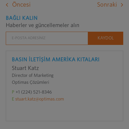
bir
Öncesi
Sonraki
web
BAĞLI KALIN
sitesini
Haberler ve güncellemeler alın
yeni
bir
pencerede
açar
BASIN İLETİŞİM AMERİKA KITALARI
Stuart Katz
Director of Marketing
Optimas Çözümleri
P
+1 (224) 521-8346
E
stuart.katz@optimas.com