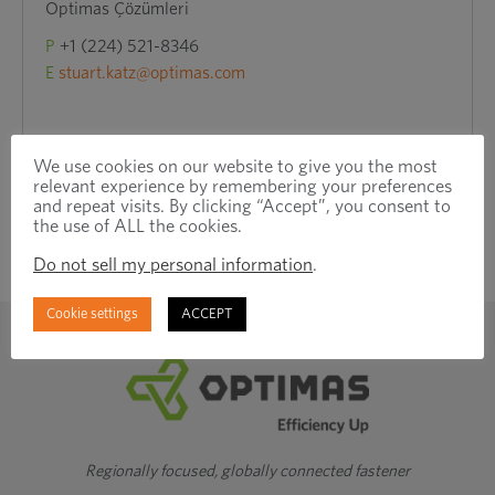
Optimas Çözümleri
P
+1 (224) 521-8346
E
stuart.katz@optimas.com
We use cookies on our website to give you the most
relevant experience by remembering your preferences
and repeat visits. By clicking “Accept”, you consent to
the use of ALL the cookies.
Do not sell my personal information
.
Cookie settings
ACCEPT
Regionally focused, globally connected fastener