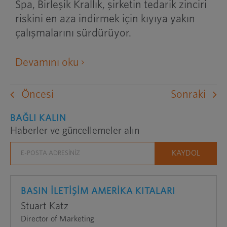
Spa, Birleşik Krallık, şirketin tedarik zinciri
riskini en aza indirmek için kıyıya yakın
çalışmalarını sürdürüyor.
harici
Devamını oku
bir
web
Öncesi
Sonraki
sitesini
yeni
BAĞLI KALIN
Haberler ve güncellemeler alın
bir
pencerede
açar
BASIN İLETİŞİM AMERİKA KITALARI
Stuart Katz
Director of Marketing