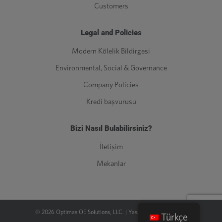
Customers
Legal and Policies
Modern Kölelik Bildirgesi
Environmental, Social & Governance
Company Policies
Kredi başvurusu
Bizi Nasıl Bulabilirsiniz?
İletişim
Mekanlar
©
2026
Optimas OE Solutions, LLC. |
Yasal
|
Gizlilik Politikası
Türkçe