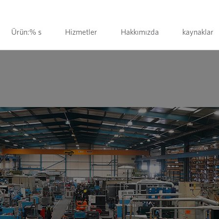
Ürün:% s
Hizmetler
Hakkımızda
kaynaklar
ı Üreticisi: Sayılarla Barton