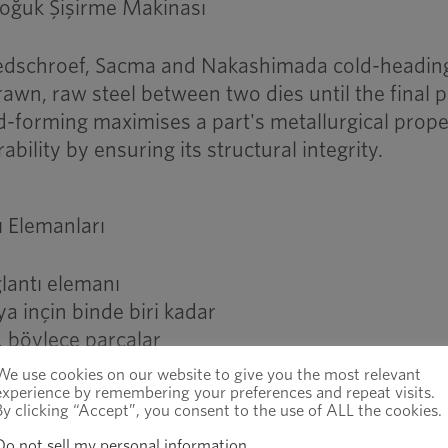
Soğuk Şişirme Makinası
 Nedschroef, Sacma and Nakashimada cold-headin
n, raw steel between two dies until the final pa
d-forming maximises a part's metallurgical prope
ability by ensuring its structural integrity.
 Elemanları
lantı elemanı
a inçin binde biri kadar
r, böylece parçalar
lenir. Soğuk
We use cookies on our website to give you the most relevant
experience by remembering your preferences and repeat visits.
miz 2mm'den 18mm'ye
By clicking “Accept”, you consent to the use of ALL the cookies.
ye kadar uzunluklarda
Do not sell my personal information
.