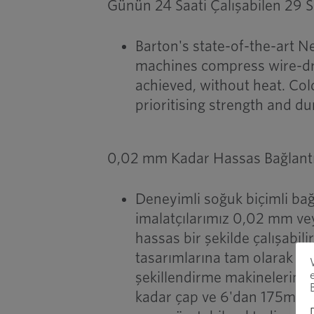
Günün 24 Saati Çalışabilen 29 
Barton's state-of-the-art
machines compress wire-draw
achieved, without heat. Col
prioritising strength and dur
0,02 mm Kadar Hassas Bağlantı
Deneyimli soğuk biçimli bağ
imalatçılarımız 0,02 mm vey
hassas bir şekilde çalışabili
tasarımlarına tam olarak eş
şekillendirme makineleri
kadar çap ve 6'dan 175mm'