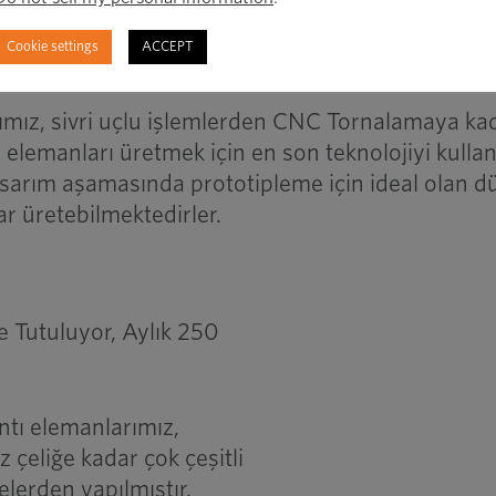
Cookie settings
ACCEPT
deleme Makineleri
rımız, sivri uçlu işlemlerden CNC Tornalamaya ka
tı elemanları üretmek için en son teknolojiyi kulla
tasarım aşamasında prototipleme için ideal olan d
lar üretebilmektedirler.
Tutuluyor, Aylık 250
ntı elemanlarımız,
çeliğe kadar çok çeşitli
lerden yapılmıştır.