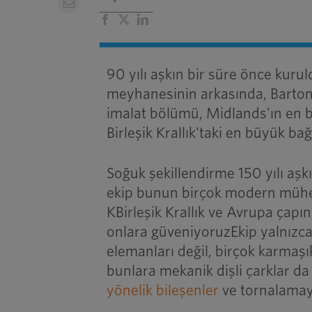
___________
Facebook
X
LinkedIn
90 yılı aşkın bir süre önce kuru
meyhanesinin arkasında, Barto
imalat bölümü
, Midlands'ın en 
Birleşik Krallık'taki en büyük ba
Soğuk şekillendirme 150 yılı aşk
ekip bunun birçok modern mühen
K
Birleşik Krallık ve Avrupa çapı
onlara güveniyoruz
Ekip yalnızc
elemanları değil, birçok karmaş
bunlara mekanik dişli çarklar da 
yönelik bileşenler
ve tornalamayl