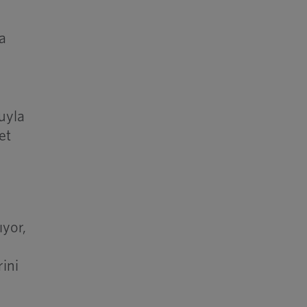
a
uyla
et
ıyor,
rini