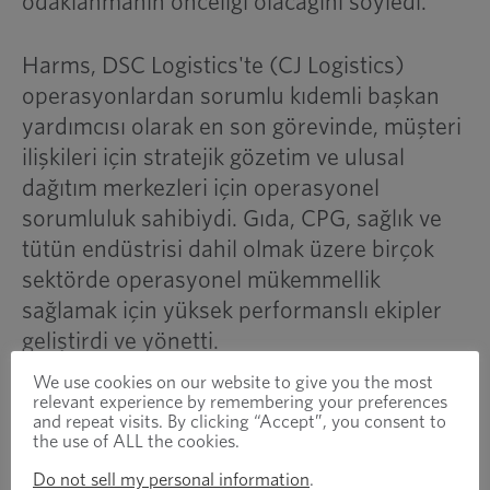
odaklanmanın önceliği olacağını söyledi.
Harms, DSC Logistics'te (CJ Logistics)
operasyonlardan sorumlu kıdemli başkan
yardımcısı olarak en son görevinde, müşteri
ilişkileri için stratejik gözetim ve ulusal
dağıtım merkezleri için operasyonel
sorumluluk sahibiydi. Gıda, CPG, sağlık ve
tütün endüstrisi dahil olmak üzere birçok
sektörde operasyonel mükemmellik
sağlamak için yüksek performanslı ekipler
geliştirdi ve yönetti.
We use cookies on our website to give you the most
Optimas Solutions Hakkında
relevant experience by remembering your preferences
and repeat visits. By clicking “Accept”, you consent to
Optimas, verimliliği ve kârlılığı artırmak
the use of ALL the cookies.
isteyen üreticiler için bağlantı ve tedarik
Do not sell my personal information
.