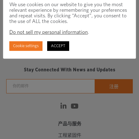
We use cookies on our website to give you the most
relevant experience by remembering your preferences
and repeat visits. By clicking “Accept”, you consent to
the use of ALL the cookies.
Do not sell my personal information
.
Cookie settings
ACCEPT
Regionally focused, globally connected fastener
manufacturer/distributor
Stay Connected With News and Updates
产品与服务
工程紧固件