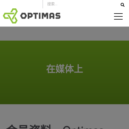
跳
到
内
容
在媒体上