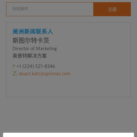
开
外
部
网
美洲新闻联系人
站
斯图尔特卡茨
Director of Marketing
奥普特解决方案
P
+1 (224) 521-8346
乙
stuart.katz@optimas.com