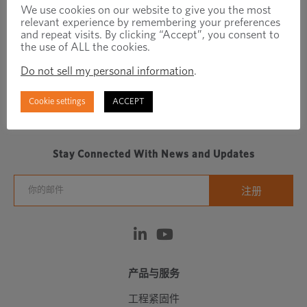
We use cookies on our website to give you the most
relevant experience by remembering your preferences
and repeat visits. By clicking “Accept”, you consent to
the use of ALL the cookies.
Do not sell my personal information
.
Cookie settings
ACCEPT
Regionally focused, globally connected fastener
manufacturer/distributor
Stay Connected With News and Updates
产品与服务
工程紧固件