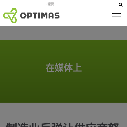
跳
到
内
容
在媒体上