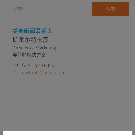
开
外
部
网
美洲新闻联系人
站
斯图尔特卡茨
Director of Marketing
奥普特解决方案
P
+1 (224) 521-8346
乙
stuart.katz@optimas.com