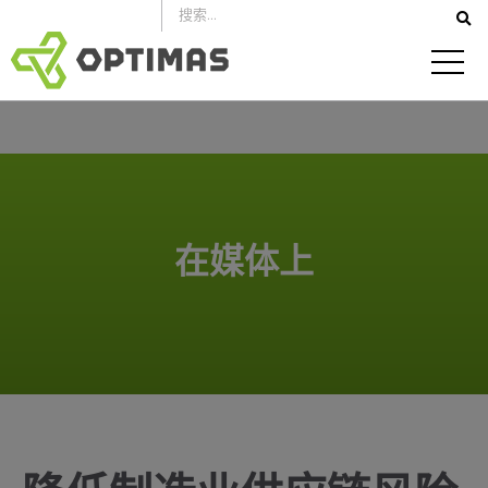
跳
到
内
容
在媒体上