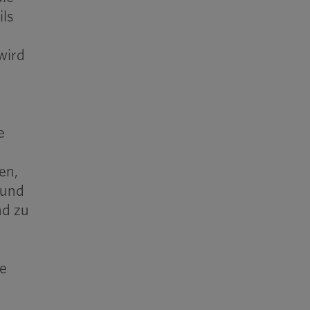
ils
wird
e
en,
 und
nd zu
le