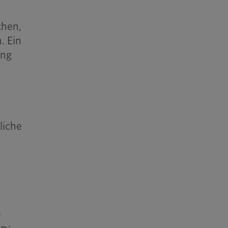
chen,
. Ein
ang
liche
n
r