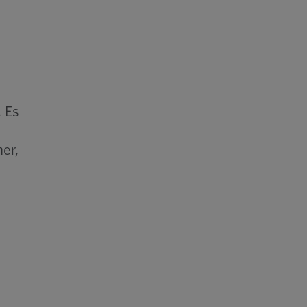
. Es
n
er,