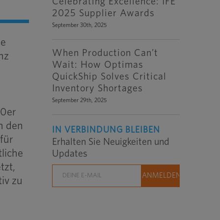
Celebrating Excellence: IFE
2025 Supplier Awards
September 30th, 2025
de
When Production Can’t
enz
Wait: How Optimas
QuickShip Solves Critical
Inventory Shortages
September 29th, 2025
80er
In den
IN VERBINDUNG BLEIBEN
für
Erhalten Sie Neuigkeiten und
liche
Updates
tzt,
iv zu