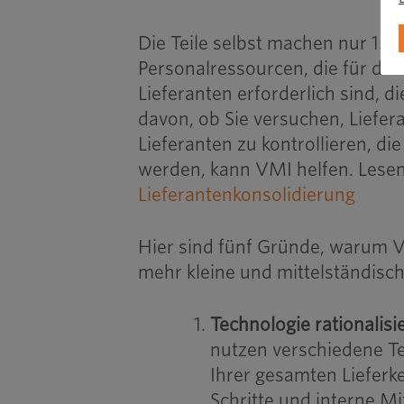
Die Teile selbst machen nur 151
Personalressourcen, die für di
Lieferanten erforderlich sind,
davon, ob Sie versuchen, Liefer
Lieferanten zu kontrollieren, die
werden, kann VMI helfen. Lese
Lieferantenkonsolidierung
Hier sind fünf Gründe, warum 
mehr kleine und mittelständisc
Technologie rationalisi
nutzen verschiedene T
Ihrer gesamten Lieferk
Schritte und interne M