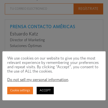
en
una
nueva
ventana
PRENSA CONTACTO AMÉRICAS
Estuardo Katz
Director of Marketing
Soluciones Óptimas
PAGS
+1 (224) 521-8346
We use cookies on our website to give you the most
mi
stuart.katz@optimas.com
relevant experience by remembering your preferences
and repeat visits. By clicking “Accept”, you consent to
the use of ALL the cookies.
Do not sell my personal information
.
Cookie settings
ACCEPT