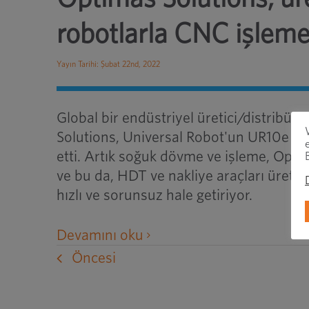
robotlarla CNC işleme
Yayın Tarihi: Şubat 22nd, 2022
Global bir endüstriyel üretici/distribütö
Solutions, Universal Robot'un UR10e rob
etti. Artık soğuk dövme ve işleme, Opti
ve bu da, HDT ve nakliye araçları üretim
hızlı ve sorunsuz hale getiriyor.
harici
Devamını oku
bir
Öncesi
web
sitesini