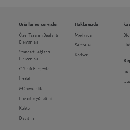
Ürünler ve servisler
Hakkımızda
kay
Özel Tasarım Bağlantı
Medyada
Blo
Elemanları
Sektörler
Hab
Standart Bağlantı
Kariyer
Elemanları
Key
C Sınıfı Bileşenler
Sup
İmalat
Cu
Mühendislik
Envanter yönetimi
Kalite
Dağıtım