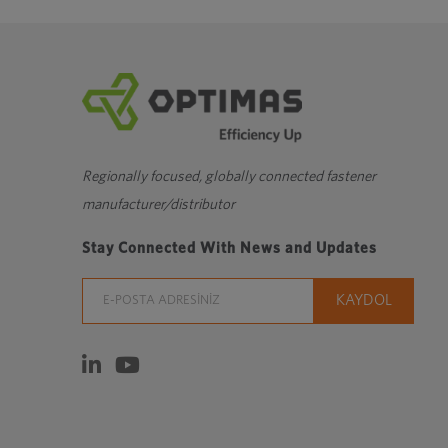
yeni
bir
pencerede
açar
Regionally focused, globally connected fastener
manufacturer/distributor
Stay Connected With News and Updates