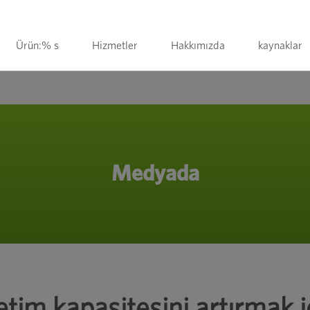
Ürün:% s
Hizmetler
Hakkımızda
kaynaklar
Medyada
tim kapasitesini artırmak i