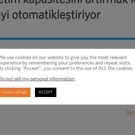
yi otomatikleştiriyor
r ve tedarik zinciri çözümleri sağlayıcısı olan Opt
We use cookies on our website to give you the most relevant
otik teknolojisini CNC işleme operasyonlarına d
experience by remembering your preferences and repeat visits.
mas'ın Wood Dale üretim tesisinde yerinde yapıla
By clicking “Accept”, you consent to the use of ALL the cookies.
indeki müşteriler için bağlantı elemanı üretimini
Do not sell my personal information
.
Cookie settings
ACCEPT
Son