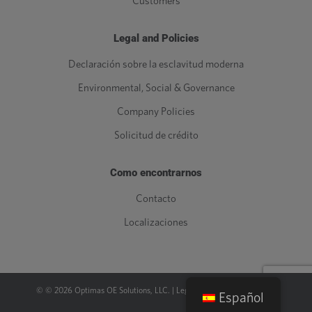
Customers
Legal and Policies
Declaración sobre la esclavitud moderna
Environmental, Social & Governance
Company Policies
Solicitud de crédito
Como encontrarnos
Contacto
Localizaciones
© ©
2026
Optimas OE Solutions, LLC. |
Legal
|
Política de privacidad
Español