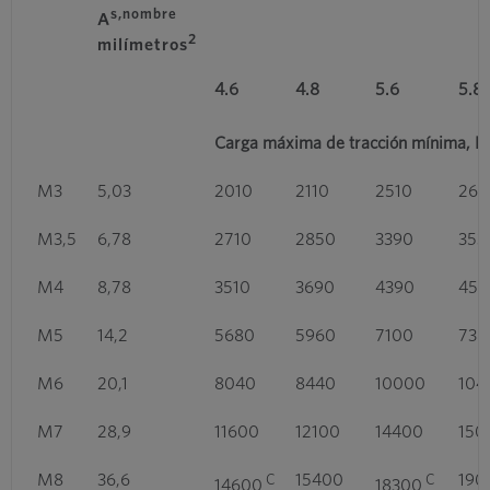
s,nombre
A
2
milímetros
4.6
4.8
5.6
5.8
Carga máxima de tracción mínima, F
M3
5,03
2010
2110
2510
262
M3,5
6,78
2710
2850
3390
353
M4
8,78
3510
3690
4390
457
M5
14,2
5680
5960
7100
738
M6
20,1
8040
8440
10000
104
M7
28,9
11600
12100
14400
150
M8
36,6
15400
190
C
C
14600
18300