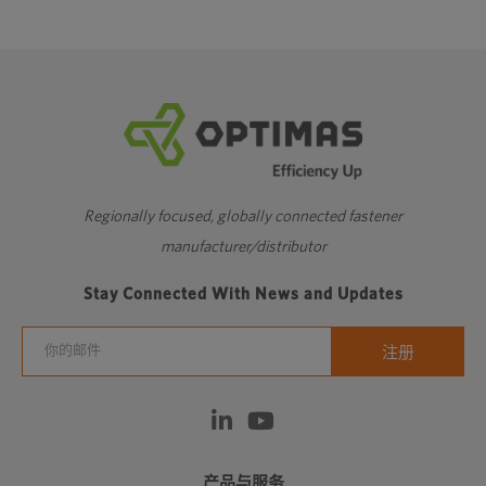
M33
694
278000
292000
347000
361000
41
M36
817
327000
343000
408000
425000
4
M39
976
390000
410000
488000
508000
5
Regionally focused, globally connected fastener
细牙螺纹
manufacturer/distributor
Stay Connected With News and Updates
产品与服务