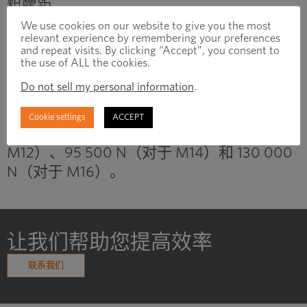
粗螺距。
M10
58
24400
30200
3
C
C
b
s,名义
23200
29000
We use cookies on our website to give you the most
计算A
，见9.1.6.1。
relevant experience by remembering your preferences
C
and repeat visits. By clicking “Accept”, you consent to
对于螺纹公差为 6az 的紧固件，符合 ISO
M12
84,3
33700
35400
42200
43800
5
the use of ALL the cookies.
965-4 标准，且经过热浸镀锌处理，则减小
Do not sell my personal information
.
M14
115
46000
48300
57500
59800
6
值符合
与 ISO 10684:2004，附件 A 一致。
Cookie settings
ACCEPT
M16
157
62800
65900
78500
81600
9
d
对于结构螺栓连接，70 000 N（对于
M12）、95 500 N（对于 M14）和 130 000
M18
192
76800
80600
96000
99800
11
N（对于 M16）。
M20
245
98000
103000
122000
127000
14
M22
303
121000
127000
152000
158000
18
让我们帮助您提高效率
M24
353
141000
148000
176000
184000
21
联系我们
M27
459
184000
193000
230000
239000
2
M30
561
224000
236000
280000
292000
3