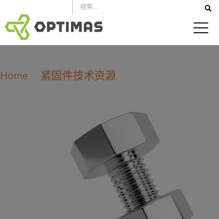
跳
到
内
容
Home
紧固件技术资源
ISO 公制螺纹最小极限拉伸载荷