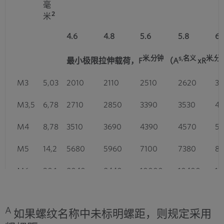
毫
2
米
4.6
4.8
5.6
5.8
6.
米,分钟
s,名义
米,分
最小极限拉伸载荷，F
（A
xR
M3
5,03
2010
2110
2510
2620
3
M3,5
6,78
2710
2850
3390
3530
4
M4
8,78
3510
3690
4390
4570
5
M5
14,2
5680
5960
7100
7380
8
M6
20,1
8040
8440
10000
10400
12
M7
28,9
11600
12100
14400
15000
17
A
如果螺纹名称中未标明螺距，则规定采用
M8
36,6
15400
19000
2
C
C
14600
18300