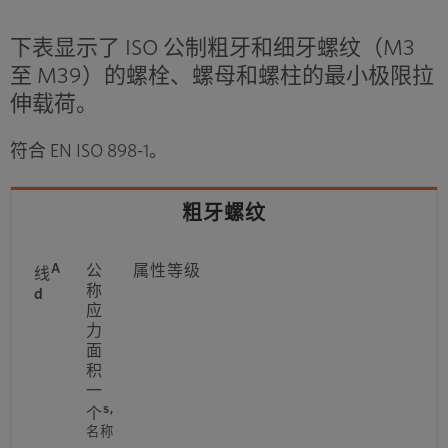
下表显示了 ISO 公制粗牙和细牙螺纹（M3
至 M39）的螺栓、螺母和螺柱的最小极限拉
伸载荷。
符合 EN ISO 898-1。
粗牙螺纹
A
公
属性等级
线
称
d
应
力
面
积
一
s,
个
名称