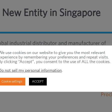
 New Entity in Singapore
obal industrial distributor and manufacturer of
ounced that a new entity in Singapore has been
We use cookies on our website to give you the most relevant
e, Ltd, to strategically aid growth for its partne
experience by remembering your preferences and repeat visits.
By clicking “Accept”, you consent to the use of ALL the cookies.
Do not sell my personal information
.
Cookie settings
ACCEPT
Proc