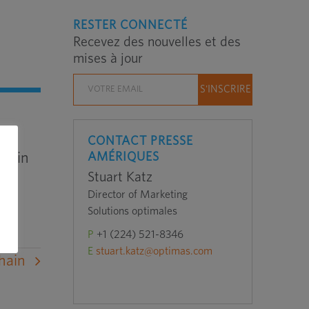
RESTER CONNECTÉ
Recevez des nouvelles et des
mises à jour
CONTACT PRESSE
rs in
AMÉRIQUES
Stuart Katz
Director of Marketing
Solutions optimales
P
+1 (224) 521-8346
E
stuart.katz@optimas.com
hain