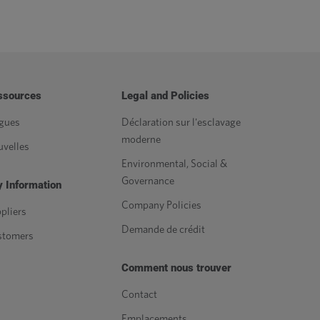
ssources
Legal and Policies
gues
Déclaration sur l'esclavage
moderne
velles
Environmental, Social &
Governance
 Information
Company Policies
pliers
Demande de crédit
stomers
Comment nous trouver
Contact
Emplacements