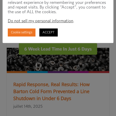
relevant experience by remembering your preferences
and repeat visits. By clicking “Accept”, you consent to
the use of ALL the cookies.
Do not sell my personal information
.
Cookie settings
ACCEPT
Rapid Response, Real Results: How
Barton Cold Form Prevented a Line
Shutdown in Under 6 Days
juillet 14th, 2025