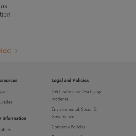
ous
tion
Next
ssources
Legal and Policies
gues
Déclaration sur l'esclavage
moderne
velles
Environmental, Social &
Governance
 Information
Company Policies
pliers