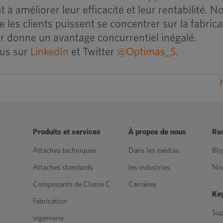
 à améliorer leur efficacité et leur rentabilité. N
e les clients puissent se concentrer sur la fabrica
ur donne un avantage concurrentiel inégalé.
ous sur
LinkedIn
et Twitter
@Optimas_S
.
Produits et services
À propos de nous
Re
Attaches techniques
Dans les médias
Blo
Attaches standards
les industries
Nou
Composants de Classe C
Carrières
Key
Fabrication
Sup
Ingénierie