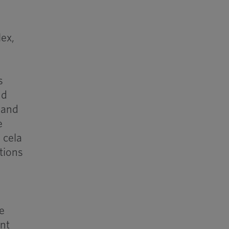
ex,
s
nd
 and
e
 cela
tions
de
ent