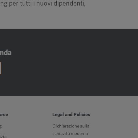
g per tutti i nuovi dipendenti,
enda
orse
Legal and Policies
g
Dichiarazione sulla
schiavitù moderna
izia