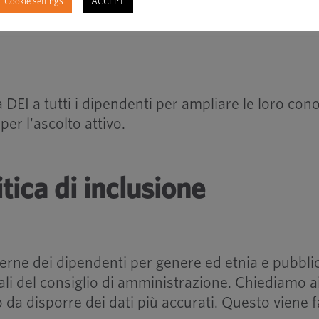
Cookie settings
ACCEPT
sulla messa in luce di vari cibi e tradizioni cult
a DEI a tutti i dipendenti per ampliare le loro 
per l'ascolto attivo.
itica di inclusione
terne dei dipendenti per genere ed etnia e pubblica
rali del consiglio di amministrazione. Chiediamo a
a disporre dei dati più accurati. Questo viene f