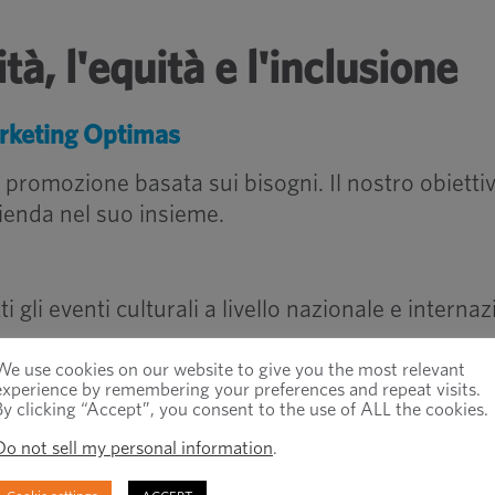
ità, l'equità e l'inclusione
arketing Optimas
 promozione basata sui bisogni. Il nostro obietti
azienda nel suo insieme.
 gli eventi culturali a livello nazionale e internaz
We use cookies on our website to give you the most relevant
experience by remembering your preferences and repeat visits.
clusività, invitiamo tutti i nostri dipendenti a in
By clicking “Accept”, you consent to the use of ALL the cookies.
Do not sell my personal information
.