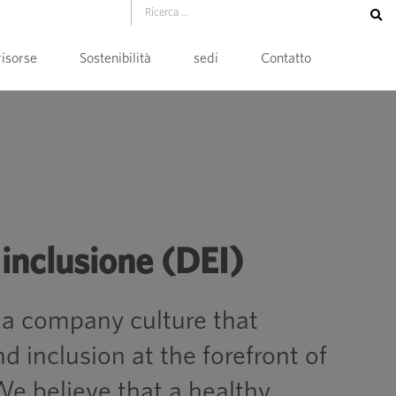
risorse
Sostenibilità
sedi
Contatto
 inclusione (DEI)
r a company culture that
nd inclusion at the forefront of
We believe that a healthy