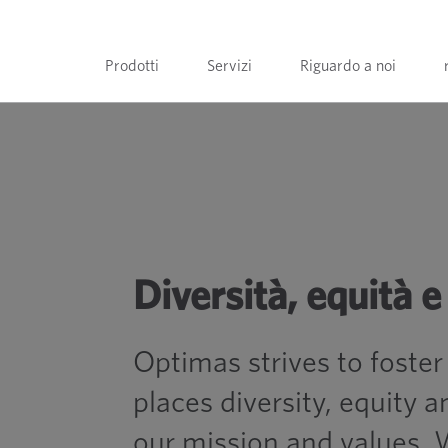
Prodotti
Servizi
Riguardo a noi
Diversità, equità e
Optimas strives to foste
places diversity, equity a
our mission and values. 