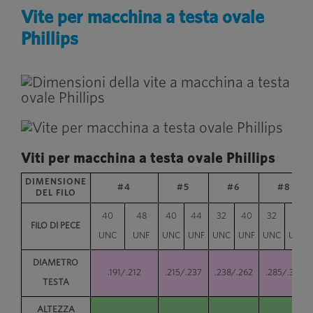
Vite per macchina a testa ovale
Phillips
Viti per macchina a testa ovale Phillips
DIMENSIONE
#4
#5
#6
#8
DEL FILO
40
48
40
44
32
40
32
36
FILO DI PECE
UNC
UNF
UNC
UNF
UNC
UNF
UNC
UNF
DIAMETRO
.191/.212
.215/.237
.238/.262
.285/.312
TESTA
ALTEZZA