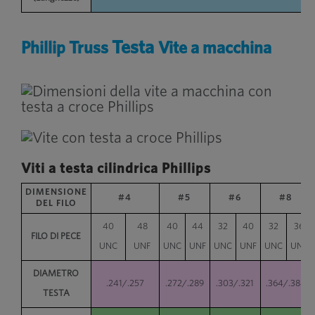
Testa
Phillip Truss
Vite a macchina
Viti a testa cilindrica Phillips
DIMENSIONE
#4
#5
#6
#8
DEL FILO
40
48
40
44
32
40
32
36
FILO DI PECE
UNC
UNF
UNC
UNF
UNC
UNF
UNC
UNF
DIAMETRO
.241/.257
.272/.289
.303/.321
.364/.384
TESTA