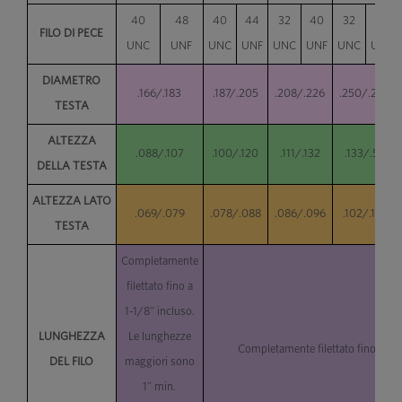
40
48
40
44
32
40
32
36
FILO DI PECE
UNC
UNF
UNC
UNF
UNC
UNF
UNC
UNF
DIAMETRO
.166/.183
.187/.205
.208/.226
.250/.270
TESTA
ALTEZZA
.088/.107
.100/.120
.111/.132
.133/.56
DELLA TESTA
ALTEZZA LATO
.069/.079
.078/.088
.086/.096
.102/.113
TESTA
Completamente
filettato fino a
1-1/8" incluso.
LUNGHEZZA
Le lunghezze
Completamente filettato fino a 2 p
DEL FILO
maggiori sono
1” min.