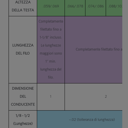
ALTEZZA
.059/.069
.066/.078
.074/.086
.088/.102
DELLA TESTA
Completamente
filettato fino a
1-1/8" incluso.
LUNGHEZZA
Le lunghezze
Completamente filettato fino a 2 p
DEL FILO
maggiori sono
1” min.
lunghezza del
filo.
DIMENSIONE
DEL
1
2
CONDUCENTE
1/8 - 1/2
–.02 (tolleranza di lunghezza)
(Lunghezze)