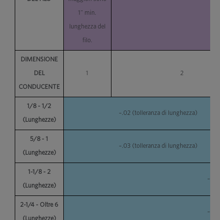
1” min.
lunghezza del
filo.
DIMENSIONE
DEL
1
2
CONDUCENTE
1/8 - 1/2
–.02 (tolleranza di lunghezza)
(Lunghezze)
5/8 - 1
–.03 (tolleranza di lunghezza)
(Lunghezze)
1-1/8 - 2
–.03
(Lunghezze)
2-1/4 - Oltre 6
–.03
(Lunghezze)