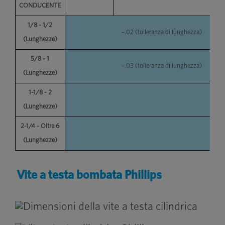
CONDUCENTE
1/8 - 1/2
–.02 (tolleranza di lunghezza)
(Lunghezze)
5/8 - 1
–.03 (tolleranza di lunghezza)
(Lunghezze)
1-1/8 - 2
–.03
(Lunghezze)
2-1/4 - Oltre 6
–.03
(Lunghezze)
Vite a testa bombata Phillips