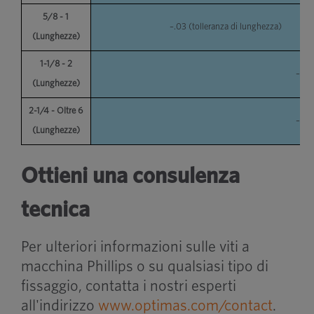
5/8 - 1
–.03 (tolleranza di lunghezza)
(Lunghezze)
1-1/8 - 2
–.03
(Lunghezze)
2-1/4 - Oltre 6
–.03
(Lunghezze)
Ottieni una consulenza
tecnica
Per ulteriori informazioni sulle viti a
macchina Phillips o su qualsiasi tipo di
fissaggio, contatta i nostri esperti
all'indirizzo
www.optimas.com/contact
.