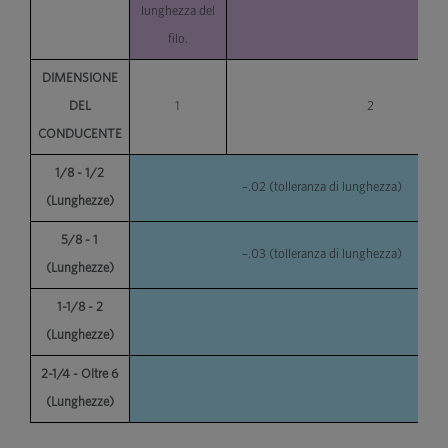
lunghezza del
filo.
DIMENSIONE
DEL
1
2
CONDUCENTE
1/8 - 1/2
–.02 (tolleranza di lunghezza)
(Lunghezze)
5/8 - 1
–.03 (tolleranza di lunghezza)
(Lunghezze)
1-1/8 - 2
–.03
(Lunghezze)
2-1/4 - Oltre 6
–.03
(Lunghezze)