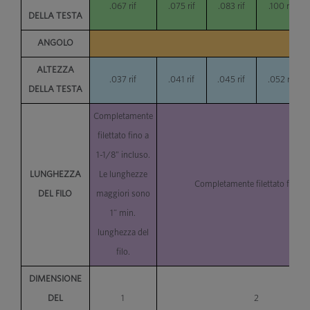
.067 rif
.075 rif
.083 rif
.100 rif
DELLA TESTA
ANGOLO
ALTEZZA
.037 rif
.041 rif
.045 rif
.052 rif
DELLA TESTA
Completamente
filettato fino a
1-1/8" incluso.
LUNGHEZZA
Le lunghezze
Completamente filettato fino a 
DEL FILO
maggiori sono
1” min.
lunghezza del
filo.
DIMENSIONE
DEL
1
2