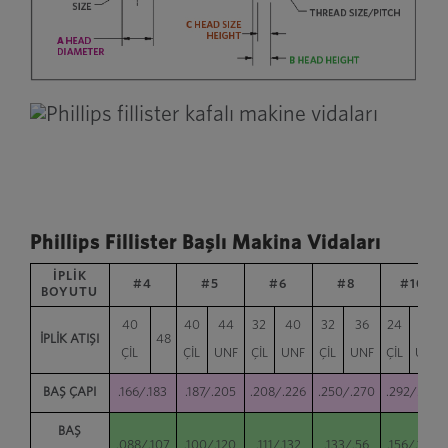
Phillips Fillister Başlı Makina Vidaları
İPLİK
#4
#5
#6
#8
#10
BOYUTU
40
40
44
32
40
32
36
24
32
İPLİK ATIŞI
48
ÇİL
ÇİL
UNF
ÇİL
UNF
ÇİL
UNF
ÇİL
UNF
BAŞ ÇAPI
.166/.183
.187/.205
.208/.226
.250/.270
.292/.313
BAŞ
.088/.107
.100/.120
.111/.132
.133/.56
.156/.180