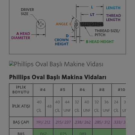
Phillips Oval Başlı Makina Vidaları
İPLİK
#4
#5
#6
#8
#10
BOYUTU
40
40
44
32
40
32
36
24
32
İPLİK ATIŞI
48
ÇİL
ÇİL
UNF
ÇİL
UNF
ÇİL
UNF
ÇİL
UNF
BAŞ ÇAPI
.191/.212
.215/.237
.238/.262
.285/.312
.333/.362
BAŞ
.067
.075
.083