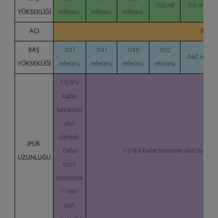
.100 ref
.116 ref
YÜKSEKLİĞİ
referans
referans
referans
AÇI
80°/8
BAŞ
.037
.041
.045
.052
.060 ref
YÜKSEKLİĞİ
referans
referans
referans
referans
1-1/8”e
kadar
tamamen
dişli
dahildir.
İPLİK
Daha
1-1/8”e kadar tamamen dişli dahildir
UZUNLUĞU
uzun
uzunluklar
1” min.
iplik