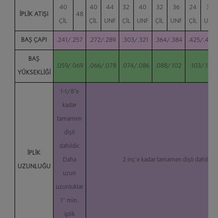
40
40
44
32
40
32
36
24
32
İPLİK ATIŞI
48
ÇİL
ÇİL
UNF
ÇİL
UNF
ÇİL
UNF
ÇİL
UNF
BAŞ ÇAPI
.241/.257
.272/.289
.303/.321
.364/.384
.425/.448
BAŞ
.059/.069
.066/.078
.074/.086
.088/.102
.103/.118
YÜKSEKLİĞİ
1-1/8”e
kadar
tamamen
dişli
dahildir.
İPLİK
Daha
2 inç'e kadar tamamen dişli dahildir
UZUNLUĞU
uzun
uzunluklar
1” min.
iplik