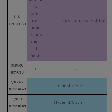
tamamen
dişli
dahildir.
İPLİK
Daha
1-1/8”e kadar tamamen dişli dahildir.
UZUNLUĞU
uzun
uzunluklar
1” min.
iplik
uzunluğu.
SÜRÜCÜ
1
2
BOYUTU
1/8 - 1/2
–.02 (Uzunluk Toleransı)
(Uzunluklar)
5/8 - 1
–.03 (Uzunluk Toleransı)
(Uzunluklar)