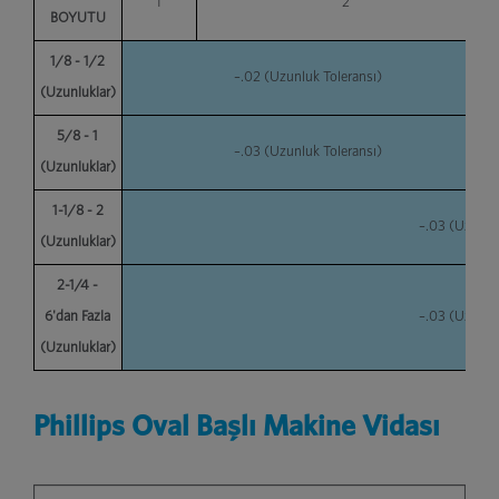
1
2
BOYUTU
1/8 - 1/2
–.02 (Uzunluk Toleransı)
(Uzunluklar)
5/8 - 1
–.03 (Uzunluk Toleransı)
(Uzunluklar)
1-1/8 - 2
–.03 (Uzunlu
(Uzunluklar)
2-1/4 -
6'dan Fazla
–.03 (Uzunlu
(Uzunluklar)
Phillips Oval Başlı Makine Vidası