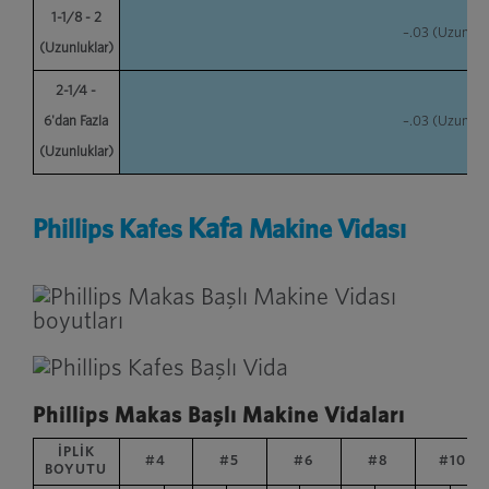
1-1/8 - 2
–.03 (Uzunluk 
(Uzunluklar)
2-1/4 -
6'dan Fazla
–.03 (Uzunluk 
(Uzunluklar)
Kafa
Phillips Kafes
Makine Vidası
Phillips Makas Başlı Makine Vidaları
İPLİK
#4
#5
#6
#8
#10
BOYUTU