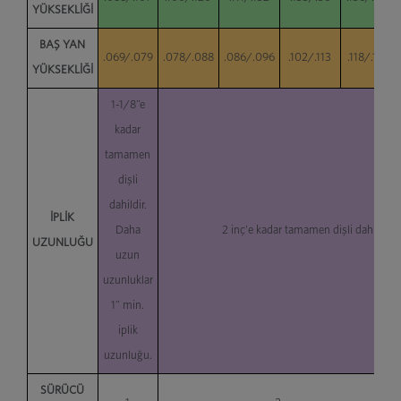
YÜKSEKLİĞİ
BAŞ YAN
.069/.079
.078/.088
.086/.096
.102/.113
.118/.130
YÜKSEKLİĞİ
1-1/8”e
kadar
tamamen
dişli
dahildir.
İPLİK
Daha
2 inç'e kadar tamamen dişli dahildir.
UZUNLUĞU
uzun
uzunluklar
1” min.
iplik
uzunluğu.
SÜRÜCÜ