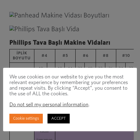
Phillips Tava Başlı Makine Vidaları
İPLİK
#4
#5
#6
#8
#10
BOYUTU
40
40
44
32
40
32
36
24
32
İPLİK ATIŞI
48
We use cookies on our website to give you the most
ÇİL
ÇİL
UNF
ÇİL
UNF
ÇİL
UNF
ÇİL
UNF
relevant experience by remembering your preferences
and repeat visits. By clicking “Accept”, you consent to
BAŞ ÇAPI
.205/.219
.205/.219
.205/.219
.205/.219
.205/.219
.
the use of ALL the cookies.
BAŞ
Do not sell my personal information
.
.205/.219
.205/.219
.205/.219
.205/.219
.205/.219
.
YÜKSEKLİĞİ
Cookie settings
ACCEPT
1-1/8”e
kadar