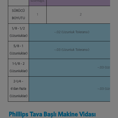
uzunluğu.
SÜRÜCÜ
1
2
BOYUTU
1/8 - 1/2
–.02 (Uzunluk Toleransı)
(Uzunluklar)
5/8 - 1
–.03 (Uzunluk Toleransı)
(Uzunluklar)
1-1/8 - 2
–.03 (Uzunluk 
(Uzunluklar)
2-1/4 -
6'dan Fazla
–.03 (Uzunluk 
(Uzunluklar)
Phillips Tava Başlı Makine Vidası