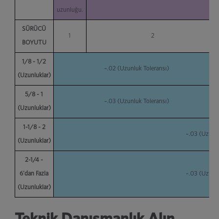
uzunluğu.
SÜRÜCÜ
1
2
BOYUTU
1/8 - 1/2
–.02 (Uzunluk Toleransı)
(Uzunluklar)
5/8 - 1
–.03 (Uzunluk Toleransı)
(Uzunluklar)
1-1/8 - 2
–.03 (Uzunlu
(Uzunluklar)
2-1/4 -
6'dan Fazla
–.03 (Uzunlu
(Uzunluklar)