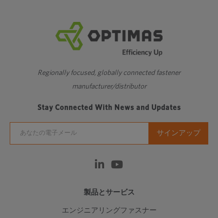
Regionally focused, globally connected fastener
manufacturer/distributor
Stay Connected With News and Updates
製品とサービス
エンジニアリングファスナー