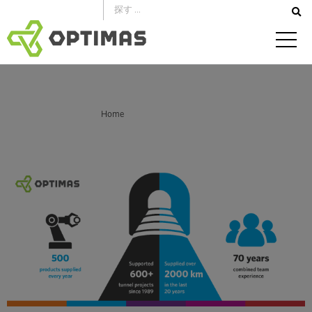
コ
ン
テ
ン
ツ
へ
あなたはここにいる：
Home
ス
数字で見るオプティマス・ソフラサール・トンネルソリューション
キ
ッ
プ