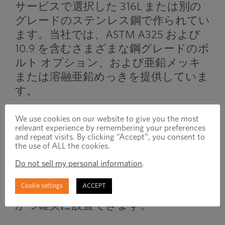
サービスで選択した 316L または別の
グレードのステンレス鋼で作られてい
ます。当社では、ASTM A325 および
10.9 を含むさまざまな鋼グレードのボ
ルト オプション、および亜鉛メッキ
または溶融亜鉛めっきを提供していま
す。
We use cookies on our website to give you the most
ダボシステム
relevant experience by remembering your preferences
and repeat visits. By clicking “Accept”, you consent to
the use of ALL the cookies.
熱可塑性ダボを介してリングを固定す
ると、地面またはグラウトの注入圧力
Do not sell my personal information
.
の結果としてリングの安定性を提供し
Cookie settings
ACCEPT
ながら、厳しいグローバル公差で迅速
かつ確実に設置できます。