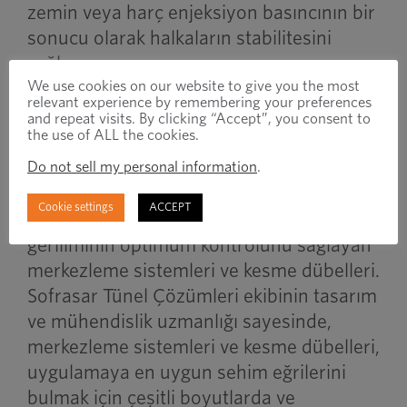
zemin veya harç enjeksiyon basıncının bir
sonucu olarak halkaların stabilitesini
sağlar.
We use cookies on our website to give you the most
relevant experience by remembering your preferences
Merkezleme Sistemleri ve Kesme
and repeat visits. By clicking “Accept”, you consent to
the use of ALL the cookies.
Dübelleri
Do not sell my personal information
.
Beton bölümlerin kurulumunu hızlandıran
Cookie settings
ACCEPT
ve basitleştiren ve 500kN'ye kadar kesme
geriliminin optimum kontrolünü sağlayan
merkezleme sistemleri ve kesme dübelleri.
Sofrasar Tünel Çözümleri ekibinin tasarım
ve mühendislik uzmanlığı sayesinde,
merkezleme sistemleri ve kesme dübelleri,
uygulamaya en uygun sehim eğrilerini
bulmak için çeşitli boyutlarda ve