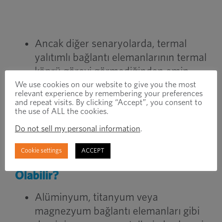
Ancak diğer senaryolarda, termal
yalıtımlı bağlantı elemanlarının termal
köprü görevi görmediğinden emin
olmak isteyeceksiniz. Isıyı bir alandan
We use cookies on our website to give you the most
relevant experience by remembering your preferences
uzaklaştırmak, elektriksel olarak
and repeat visits. By clicking “Accept”, you consent to
the use of ALL the cookies.
hassas alanlarda potansiyel yoğuşma
oluşumuna yol açabilir.
Do not sell my personal information
.
6. Otomotiv Bağlantı Elemanları Enerji
Cookie settings
ACCEPT
Verimliliğini Artırmaya Nasıl Yardımcı
Olabilir?
Alüminyum, titanyum veya
magnezyum bağlantı elemanları gibi