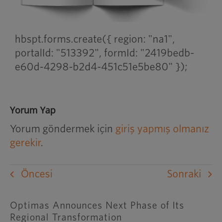
hbspt.forms.create({ region: "na1",
portalId: "513392", formId: "2419bedb-
e60d-4298-b2d4-451c51e5be80" });
Yorum Yap
Yorum göndermek için
giriş yapmış olmanız
gerekir
.
Öncesi
Sonraki
Optimas Announces Next Phase of Its
Regional Transformation