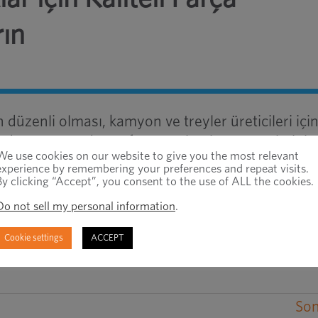
rın
n düzenli olması, kamyon ve treyler üreticileri içi
 dünya çapında Sınıf 7 ve 8 ticari araç üretiminin
We use cookies on our website to give you the most relevant
k kullanımdaki ağır yük treylerinin sayısı da oldu
experience by remembering your preferences and repeat visits.
faktörlerin CO2 emisyonlarının azaltılmasını
By clicking “Accept”, you consent to the use of ALL the cookies.
 yapılarının tasarımını ve üretimini yeniden tasar
Do not sell my personal information
.
min olmak zorunda kalıyor.
Cookie settings
ACCEPT
Son