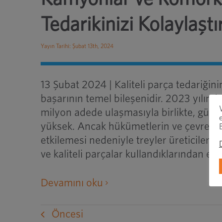
Tedarikinizi Kolaylaştı
Yayın Tarihi: Şubat 13th, 2024
13 Şubat 2024 | Kaliteli parça tedariğini
başarının temel bileşenidir. 2023 yılında
milyon adede ulaşmasıyla birlikte, günlü
yüksek. Ancak hükümetlerin ve çevresel 
etkilemesi nedeniyle treyler üreticileri,
ve kaliteli parçalar kullandıklarından e
harici
Devamını oku
bir
web
Öncesi