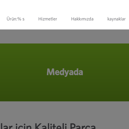
Ürün:% s
Hizmetler
Hakkımızda
kaynaklar
Medyada
r için Kaliteli Parça