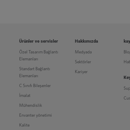
Ürünler ve servisler
Hakkımızda
kay
Özel Tasarım Bağlantı
Medyada
Blo
Elemanları
Sektörler
Hab
Standart Bağlantı
Kariyer
Elemanları
Key
C Sınıfı Bileşenler
Sup
İmalat
Cu
Mühendislik
Envanter yönetimi
Kalite