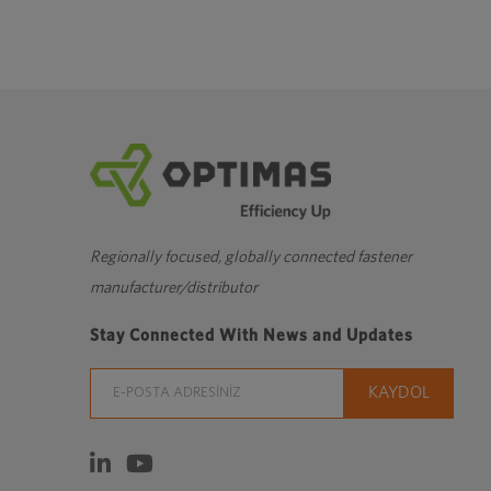
sitesini
yeni
bir
pencerede
açar
Regionally focused, globally connected fastener
manufacturer/distributor
Stay Connected With News and Updates