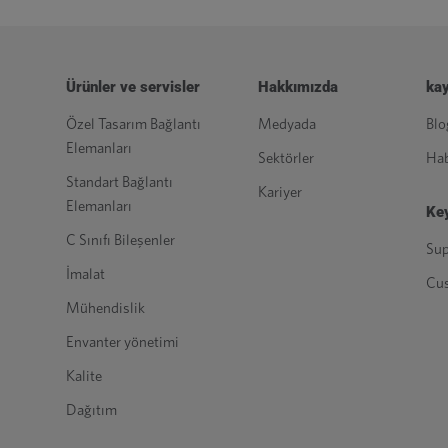
Ürünler ve servisler
Hakkımızda
kay
Özel Tasarım Bağlantı
Medyada
Blo
Elemanları
Sektörler
Hab
Standart Bağlantı
Kariyer
Elemanları
Key
C Sınıfı Bileşenler
Sup
İmalat
Cu
Mühendislik
Envanter yönetimi
Kalite
Dağıtım