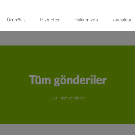
Ürün:% s
Hizmetler
Hakkımızda
kaynaklar
Tüm gönderiler
Blog
| Tüm gönderiler