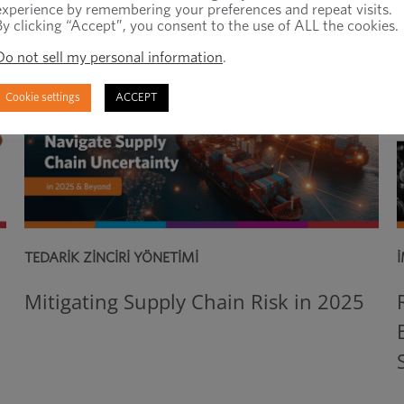
experience by remembering your preferences and repeat visits.
By clicking “Accept”, you consent to the use of ALL the cookies.
Do not sell my personal information
.
Cookie settings
ACCEPT
TEDARIK ZINCIRI YÖNETIMI
Mitigating Supply Chain Risk in 2025