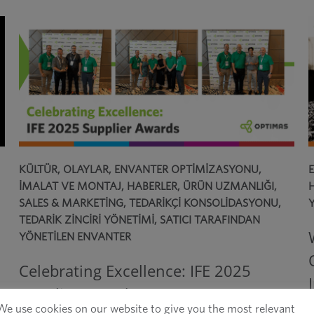
KÜLTÜR
,
OLAYLAR
,
ENVANTER OPTIMIZASYONU
,
İMALAT VE MONTAJ
,
HABERLER
,
ÜRÜN UZMANLIĞI
,
SALES & MARKETING
,
TEDARIKÇI KONSOLIDASYONU
,
TEDARIK ZINCIRI YÖNETIMI
,
SATICI TARAFINDAN
YÖNETILEN ENVANTER
Celebrating Excellence: IFE 2025
Supplier Awards
We use cookies on our website to give you the most relevant