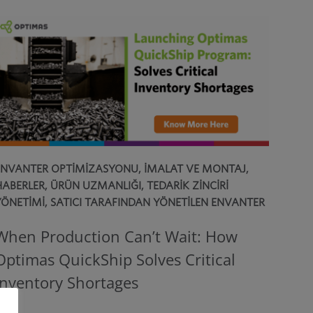
ENVANTER OPTIMIZASYONU
,
İMALAT VE MONTAJ
,
HABERLER
,
ÜRÜN UZMANLIĞI
,
TEDARIK ZINCIRI
YÖNETIMI
,
SATICI TARAFINDAN YÖNETILEN ENVANTER
When Production Can’t Wait: How
Optimas QuickShip Solves Critical
Inventory Shortages