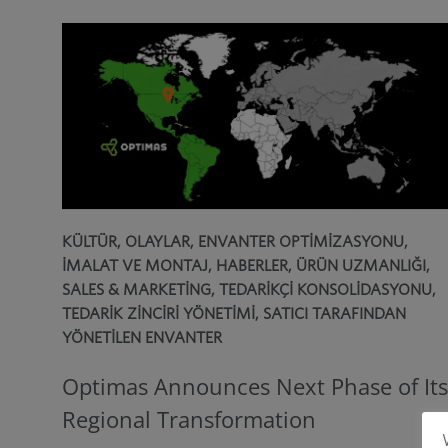
KÜLTÜR
,
OLAYLAR
,
ENVANTER OPTIMIZASYONU
,
İMALAT VE MONTAJ
,
HABERLER
,
ÜRÜN UZMANLIĞI
,
SALES & MARKETING
,
TEDARIKÇI KONSOLIDASYONU
,
TEDARIK ZINCIRI YÖNETIMI
,
SATICI TARAFINDAN
YÖNETILEN ENVANTER
Optimas Announces Next Phase of Its
Regional Transformation